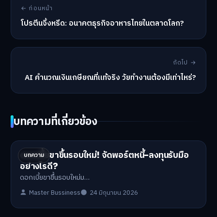
← ก่อนหน้า
โปรตีนจิ้งหรีด: อนาคตธุรกิจอาหารไทยในตลาดโลก?
ถัดไป →
AI คำนวณเงินเกษียณที่แท้จริง วัยทำงานต้องมีเท่าไหร่?
บทความที่เกี่ยวข้อง
ดอกเบี้ยขาขึ้นรอบใหม่! จัดพอร์ตหนี้-ลงทุนรับมือ
บทความ
อย่างไรดี?
ดอกเบี้ยขาขึ้นรอบใหม่ม…
Master Bussiness
24 มิถุนายน 2026