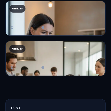
ปรับพอร์ตรับ ‘เงินดิจิทัล 2.0’ จัดสรรงบอย่างไรไม่
บทความ
ให้พัง
'เงินดิจิทัล 2.0' มาแล…
Master Bussiness
23 มิถุนายน 2026
โปรตีนจิ้งหรีด: อนาคตธุรกิจอาหารไทยในตลาด
บทความ
โลก?
โปรตีนจิ้งหรีด: ก้าวสำ…
Master Bussiness
23 มิถุนายน 2026
ค้นหา