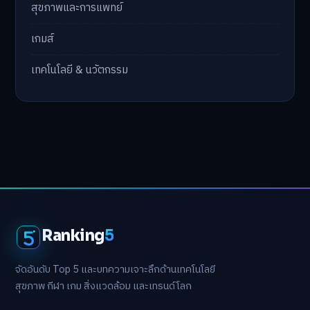
สุขภาพและการแพทย์
เกมส์
เทคโนโลยี & นวัตกรรม
Ranking
5
จัดอันดับ Top 5 และบทความเจาะลึกด้านเทคโนโลยี
สุขภาพ กีฬา เกม สิ่งแวดล้อม และเทรนด์โลก