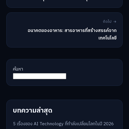
ถัดไป →
อนาคตของอาหาร: สารอาหารที่สร้างสรรค์จาก
เทคโนโลยี
ค้นหา
บทความล่าสุด
5 เรื่องของ AI Technology ที่กำลังเปลี่ยนโลกในปี 2026