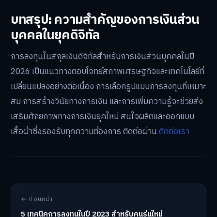
บทสรุป: ความสำคัญของการเงินส่วน
บุคคลในยุคดิจิทัล
การลงทุนในสกุลเงินดิจิทัลสำหรับการเงินส่วนบุคคลในปี
2026 เป็นแนวทางตอบโจทย์สภาพเศรษฐกิจและเทคโนโลยีที่
เปลี่ยนแปลงอย่างต่อเนื่อง การเลือกรูปแบบการลงทุนที่เหมาะ
สม การสร้างวินัยทางการเงิน และการเพิ่มความรู้จะช่วยส่ง
เสริมศักยภาพทางการเงินยุคใหม่ สนใจผลิตและออกแบบ
เสื้อผ้าซึ่งรองรับทุกความต้องการ ติดต่อผ่าน
ติดต่อเรา
← ก่อนหน้า
5 เทคนิคการลงทุนในปี 2023 สำหรับคนรุ่นใหม่