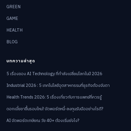
GREEN
GAME
HEALTH
BLOG
บทความล่าสุด
5 เรื่องของ AI Technology ที่กำลังเปลี่ยนโลกในปี 2026
Industrial 2026 : 5 เทคโนโลยีอุตสาหกรรมที่ธุรกิจต้องจับตา
Health Trends 2026: 5 เรื่องเกี่ยวกับการแพทย์ที่ควรรู้
ดอกเบี้ยขาขึ้นรอบใหม่! จัดพอร์ตหนี้-ลงทุนรับมืออย่างไรดี?
AI จัดพอร์ตเกษียณ วัย 40+ ต้องเริ่มยังไง?