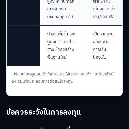
สูงจาก human
ต่ำกว่า แต่
ความ
error หรือ
เสี่ยงเรื่องค่า
เสี่ยง
exchange ล้ม
เงิน/เงินเฟ้อ
กำลังเพิ่มขึ้นและ
เป็นรากฐาน
บทบาทใน
ถูกจับตามองใน
ของระบบ
ระบบการ
ฐานะโครงสร้าง
การเงิน
เงินโลก
พื้นฐานใหม่
ปัจจุบัน
เปรียบเทียบคุณสมบัติสำคัญของ Bitcoin, ทองคำ และสินทรัพย์
ดั้งเดิมเพื่อประกอบการตัดสินใจลงทุน
ข้อควรระวังในการลงทุน