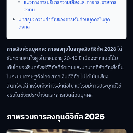
แนวทางการบริหารความเสี่ยงและการกระจายการ
ลงทุน
บทสรุป: ความสำคัญของการเงินส่วนบุคคลในยุค
ดิจิทัล
การเงินส่วนบุคคล: การลงทุนในสกุลเงินดิจิทัล 2026
ได้
รับความสนใจสูงในกลุ่มอายุ 20-40 ปี เนื่องจากแนวโน้ม
เติบโตของสินทรัพย์ดิจิทัลที่ชัดเจนและบทบาทที่สำคัญยิ่งขึ้น
ในระบบเศรษฐกิจโลก สกุลเงินดิจิทัล ไม่ได้เป็นเพียง
สินทรัพย์สำหรับเก็งกำไรอีกต่อไป แต่เริ่มมีการประยุกต์ใช้
จริงในชีวิตประจำวันและการเงินส่วนบุคคล
ภาพรวมการลงทุนดิจิทัล 2026