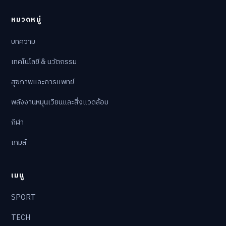
หมวดหมู่
บทความ
เทคโนโลยี & นวัตกรรม
สุขภาพและการแพทย์
พลังงานหมุนเวียนและสิ่งแวดล้อม
กีฬา
เกมส์
เมนู
SPORT
TECH