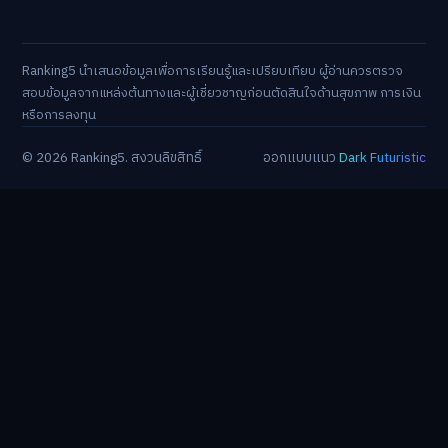
Ranking5 นำเสนอข้อมูลเพื่อการเรียนรู้และเปรียบเทียบ ผู้อ่านควรตรวจ
สอบข้อมูลจากแหล่งต้นทางและผู้เชี่ยวชาญก่อนตัดสินใจด้านสุขภาพ การเงิน
หรือการลงทุน
© 2026 Ranking5. สงวนลิขสิทธิ์
ออกแบบแนว
Dark Futuristic