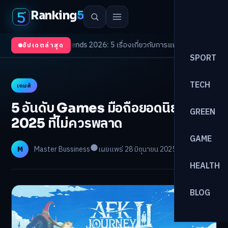
Ranking
5
alth Trends 2026: 5 เรื่องเกี่ยวกับการแพทย์ที่ควรรู้
/
ดอกเบี้ยขาขึ้นรอบใหม่
อัปเดตล่าสุด
SPORT
TECH
เกมส์
5 อันดับ Games มือถือยอดนิยมปี
GREEN
2025 ที่ไม่ควรพลาด
GAME
M
Master Bussiness
เผยแพร่ 28 มิถุนายน 2025
อ่าน 12 นาที
HEALTH
BLOG