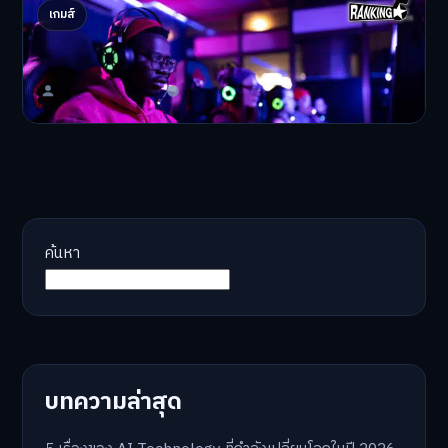
5 อันดับเกมออนไลน์บน pc คนเล่นเยอะสุด Game
เกมส์
online 2025
ปัจจุบันการเล่นเกม Gam…
Master Bussiness
2 ธันวาคม 2025
ค้นหา
บทความล่าสุด