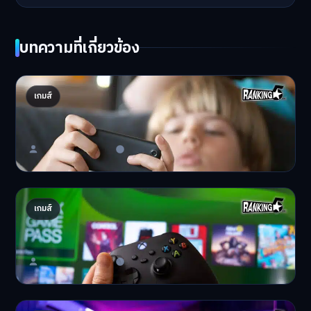
บทความที่เกี่ยวข้อง
5 อันดับเกมมือถือ Game Mobile คนไทยเปย์
เกมส์
มากสุด 2025
Data Reportal เว็บไซต์…
Master Bussiness
20 ธันวาคม 2025
5 อันดับเกมออฟไลน์น่าเล่นบนเครื่อง Console ที่
เกมส์
น่าเล่น
รอบนี้มาเอาใจเกมเมอร์ฝ…
Master Bussiness
14 ธันวาคม 2025