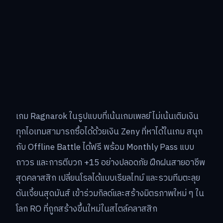
เกม Ragnarok ในรูปแบบที่เน้นเกมเพลย์ ไม่เน้นเติมเงิน
ทุกไอเทมสามารถซื้อได้ด้วยเงิน Zeny ที่หาได้ในเกม สนุก
กับ Offline Battle ได้ฟรี พร้อม Monthly Pass แบบ
ถาวร และการตีบวก +15 อย่างปลอดภัย ฝึกฝนสายอาชีพ
สุดคลาสสิก เปลี่ยนโรลได้แบบเรียลไทม์ และรวมทีมตะลุย
ดันเจี้ยนสุดมันส์ เข้าร่วมกิลด์และสร้างมิตรภาพใหม่ ๆ ใน
โลก RO ที่ถูกสร้างขึ้นใหม่ในสไตล์คลาสสิก