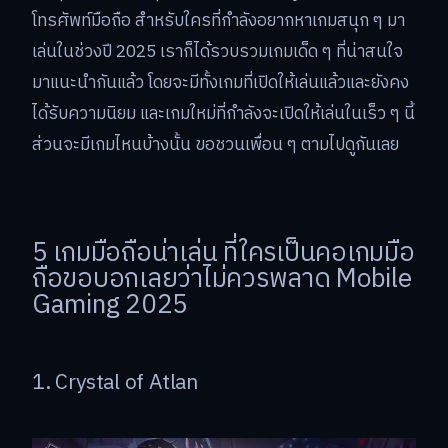
โทรศัพท์มือถือ สำหรับใครที่กำลังอยากหาเกมสนุก ๆ มา
เล่นในช่วงปี 2025 เราก็ได้รวบรวมเกมเด็ด ๆ ที่น่าสนใจ
มาแนะนำกันแล้ว โดยจะมีทั้งเกมที่เปิดให้เล่นแล้วและยังคง
ได้รับความนิยม และเกมใหม่ที่กำลังจะเปิดให้เล่นในเร็ว ๆ นี้
ส่วนจะมีเกมไหนบ้างนั้น ขอชวนเพื่อน ๆ ตามไปดูกันเลย
5 เกมมือถือน่าเล่น ที่ใครเป็นคอเกมมือ
ถือขอบอกเลยว่าไม่ควรพลาด Mobile
Gaming 2025
1. Crystal of Atlan