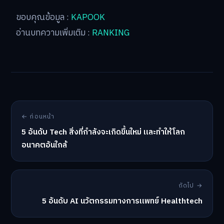
ขอบคุณข้อมูล :
KAPOOK
อ่านบทความเพิ่มเติม :
RANKING
← ก่อนหน้า
5 อันดับ Tech สิ่งที่กำลังจะเกิดขึ้นใหม่ และทำให้โลก
อนาคตอันใกล้
ถัดไป →
5 อันดับ AI นวัตกรรมทางการแพทย์ Healthtech