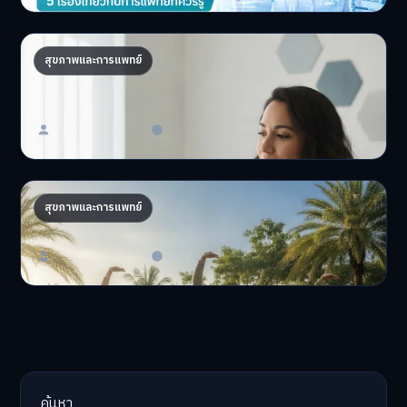
ถอดรหัส DNA จัดโภชนาการส่วนตัว เทรนด์
สุขภาพและการแพทย์
สุขภาพ 2026
อยากมีสุขภาพที่ดีที่สุ…
Master Bussiness
23 มิถุนายน 2026
AI จัดทริปสุขภาพ: เทรนด์ใหม่ท่องเที่ยวไทยไฮเทค
สุขภาพและการแพทย์
AI จัดทริปสุขภาพนำเทรน…
Master Bussiness
17 มิถุนายน 2026
ค้นหา