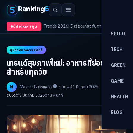
Ranking
5
ตา
/
Health Trends 2026: 5 เรื่องเกี่ยวกับการแพทย์ที่ควรรู้
/
ดอกเบี้ยขาขึ้นรอ
อัปเดตล่าสุด
SPORT
TECH
สุขภาพและการแพทย์
เทรนด์สุขภาพใหม่: อาหารที่ย่อยง่าย
GREEN
สำหรับทุกวัย
GAME
M
Master Bussiness
เผยแพร่ 1 มีนาคม 2026
อัปเดต 3 มีนาคม 2026
อ่าน 9 นาที
HEALTH
BLOG