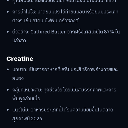
คุณสมบัติ: เนยแบบดั้งเดิมที่หอม เนียน มีไขมันมากกว่า
การนำไปใช้: ปาดขนมปัง ไว้ทำขนมอบ หรือขนมประเภท
ต่างๆ เช่น สโคน มัฟฟิ่น ครัวซองต์
ตัวอย่าง: Cultured Butter จากฝรั่งเศสเติบโต 87% ใน
ปีล่าสุด
Creatine
บทบาท: เป็นสารอาหารที่เสริมประสิทธิภาพร่างกายและ
สมอง
กลุ่มที่เหมาะสม: ทุกช่วงวัย โดยเน้นสมรรถภาพและการ
ฟื้นฟูกล้ามเนื้อ
แนวโน้ม: อาหารประเภทนี้ได้รับความนิยมขึ้นในตลาด
สุขภาพปี 2026