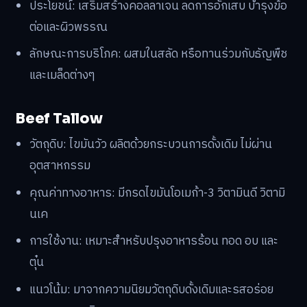
ประโยชน์: เสริมสร้างคอลลาเจน ลดการอักเสบ บำรุงข้อ
ต่อและผิวพรรณ
ลักษณะการบริโภค: ผสมในสลัด หรือทานร่วมกับธัญพืช
และเมล็ดต่างๆ
Beef Tallow
วัตถุดิบ: ไขมันวัว ผลิตด้วยกระบวนการดั้งเดิม ไม่ผ่าน
อุตสาหกรรม
คุณค่าทางอาหาร: มีกรดไขมันโอเมก้า-3 วิตามินดี วิตามิ
นเค
การใช้งาน: เหมาะสำหรับปรุงอาหารร้อน ทอด อบ และ
ตุ๋น
แนวโน้ม: มาจากความนิยมวัตถุดิบดั้งเดิมและรสอร่อย