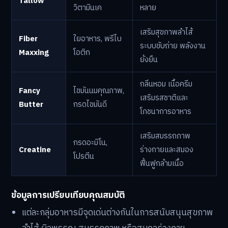
Tallow
วิตามินเค
หลาย
เสริมสุขภาพลำไส้
Fiber
ใยอาหาร, พรีไบ
ระบบขับถ่าย พลังงาน
Maxxing
โอติก
ยั่งยืน
กลิ่นหอม เนื้อครีม
Fancy
ไขมันนมคุณภาพ,
เสริมรสชาติและ
Butter
กรดไขมันดี
โภชนาการอาหาร
เสริมสมรรถภาพ
กรดอะมิโน,
Creatine
ร่างกายและสมอง
โปรตีน
ฟื้นฟูกล้ามเนื้อ
ข้อมูลการเปรียบเทียบคุณสมบัติ
แต่ละกลุ่มอาหารมีจุดเด่นต่างกันในการสนับสนุนสุขภาพ