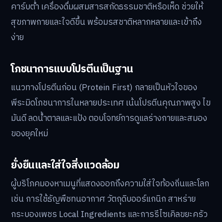
คาร์บต่ำ เครื่องดื่มผสมสารสกัดธรรมชาติหรือเห็ด ช่วยให้
สุขภาพกายและใจดีขึ้น พร้อมรสชาติหลากหลายและเข้าถึง
ง่าย
โภชนาการแบบโปรตีนเป็นฐาน
แนวทางโปรตีนก่อน (Protein First) กลายเป็นหัวใจของ
พีระมิดโภชนาการในหลายประเทศ เน้นโปรตีนคุณภาพสูง ไข
มันดี ลดน้ำตาลและแป้ง ตอบโจทย์การดูแลร่างกายและสมอง
ของยุคใหม่
ยั่งยืนและใส่ใจสิ่งแวดล้อม
ผู้บริโภคมองหาเมนูที่แสดงออกถึงความใส่ใจท้องถิ่นและโลก
เช่น การใช้ธัญพืชทนอากาศ วัตถุดิบออร์แกนิก สาหร่าย
กระบองเพชร Local Ingredients และการรีไซเคิลขยะครัว