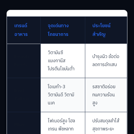
เทรนด์
จุดเด่นทาง
ประโยชน์
อาหาร
โภชนาการ
สำคัญ
วิตามินซี
Beauty
บำรุงผิว ข้อต่อ
แมงกานีส
Foods
ลดการอักเสบ
โปรตีนไขมันต่ำ
โอเมก้า-3
รสชาติอร่อย
Beef
วิตามินดี วิตามิ
ทนความร้อน
Tallow
นเค
สูง
ไฟเบอร์สูง โฮล
ปรับสมดุลลำไส้
Fiber
เกรน พืชหลาก
สุขภาพระยะ
Maxxing