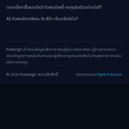
ดอกเบี้ยขาขึ้นรอบใหม่! จัดพอร์ตหนี้-ลงทุนรับมืออย่างไรดี?
AI จัดพอร์ตเกษียณ วัย 40+ ต้องเริ่มยังไง?
Ranking5 นำเสนอข้อมูลเพื่อการเรียนรู้และเปรียบเทียบ ผู้อ่านควรตรวจ
สอบข้อมูลจากแหล่งต้นทางและผู้เชี่ยวชาญก่อนตัดสินใจด้านสุขภาพ การเงิน
หรือการลงทุน
© 2026 Ranking5. สงวนลิขสิทธิ์
ออกแบบแนว
Dark Futuristic