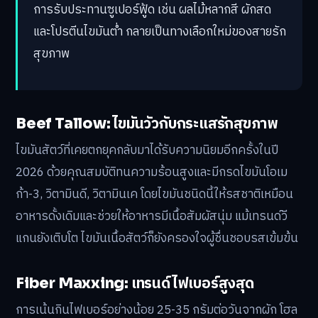
การรับประทานซูเปอร์ฟู้ด เช่น ผลไม้หลากสี ผักสด
และโปรตีนไขมันต่ำ กลายเป็นทางเลือกใหม่ของสายรัก
สุขภาพ
Beef Tallow: ไขมันวัวกับกระแสรักสุขภาพ
ไขมันสัตว์ที่เคยตกยุคกลับมาได้รับความนิยมอีกครั้งในปี
2026 ด้วยคุณสมบัติทนความร้อนสูงและมีกรดไขมันโอเม
ก้า-3, วิตามินดี, วิตามินเค โดยไขมันชนิดนี้ให้รสชาติเหมือน
อาหารดั้งเดิมและช่วยให้อาหารมีเนื้อสัมผัสนุ่ม แม้เทรนด์วี
แกนยังเติบโต ไขมันเนื้อสัตว์ก็ยังครองใจผู้ชื่นชอบรสเข้มข้น
Fiber Maxxing: เทรนด์ไฟเบอร์สูงสุด
การเน้นกินไฟเบอร์อย่างน้อย 25-35 กรัมต่อวันจากผัก โฮล