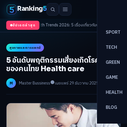
Ranking
5
องจับตา
/
Health Trends 2026: 5 เรื่องเกี่ยวกับการแพทย์ที่ควรรู้
/
ดอกเบี้ยขาข
อัปเดตล่าสุด
SPORT
TECH
สุขภาพและการแพทย์
5 อันดับพฤติกรรมเสี่ยงเกิดโรคหัวใจ
GREEN
ของคนไทย Health care
GAME
M
Master Bussiness
เผยแพร่ 29 ธันวาคม 2025
อ่าน 8 นาที
HEALTH
BLOG