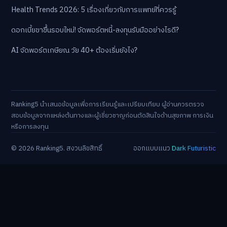
Health Trends 2026: 5 เรื่องเกี่ยวกับการแพทย์ที่ควรรู้
ดอกเบี้ยขาขึ้นรอบใหม่! จัดพอร์ตหนี้-ลงทุนรับมืออย่างไรดี?
AI จัดพอร์ตเกษียณ วัย 40+ ต้องเริ่มยังไง?
Ranking5 นำเสนอข้อมูลเพื่อการเรียนรู้และเปรียบเทียบ ผู้อ่านควรตรวจ
สอบข้อมูลจากแหล่งต้นทางและผู้เชี่ยวชาญก่อนตัดสินใจด้านสุขภาพ การเงิน
หรือการลงทุน
© 2026 Ranking5. สงวนลิขสิทธิ์
ออกแบบแนว
Dark Futuristic