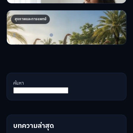
AI จัดทริปสุขภาพ: เทรนด์ใหม่ท่องเที่ยวไทยไฮเทค
สุขภาพและการแพทย์
AI จัดทริปสุขภาพนำเทรน…
Master Bussiness
17 มิถุนายน 2026
ค้นหา
บทความล่าสุด