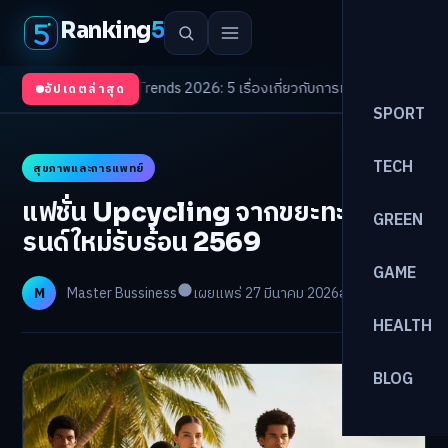
Ranking
5
ตา
/
Health Trends 2026: 5 เรื่องเกี่ยวกับการแพทย์ที่ควรรู้
/
ดอกเบี้ยขาขึ้นรอ
อัปเดตล่าสุด
SPORT
TECH
สุขภาพและการแพทย์
แฟชั่น Upcycling จากขยะทะเล เท
GREEN
รนด์ใหม่รับร้อน 2569
GAME
M
Master Bussiness
เผยแพร่ 27 มีนาคม 2026
อ่าน 15 นาที
HEALTH
BLOG