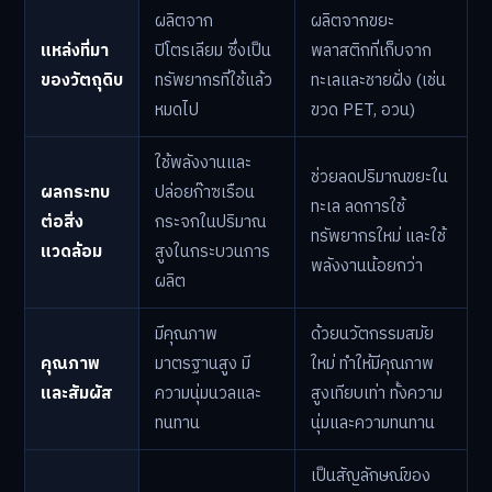
ผลิตจาก
ผลิตจากขยะ
แหล่งที่มา
ปิโตรเลียม ซึ่งเป็น
พลาสติกที่เก็บจาก
ของวัตถุดิบ
ทรัพยากรที่ใช้แล้ว
ทะเลและชายฝั่ง (เช่น
หมดไป
ขวด PET, อวน)
ใช้พลังงานและ
ช่วยลดปริมาณขยะใน
ผลกระทบ
ปล่อยก๊าซเรือน
ทะเล ลดการใช้
ต่อสิ่ง
กระจกในปริมาณ
ทรัพยากรใหม่ และใช้
แวดล้อม
สูงในกระบวนการ
พลังงานน้อยกว่า
ผลิต
มีคุณภาพ
ด้วยนวัตกรรมสมัย
คุณภาพ
มาตรฐานสูง มี
ใหม่ ทำให้มีคุณภาพ
และสัมผัส
ความนุ่มนวลและ
สูงเทียบเท่า ทั้งความ
ทนทาน
นุ่มและความทนทาน
เป็นสัญลักษณ์ของ