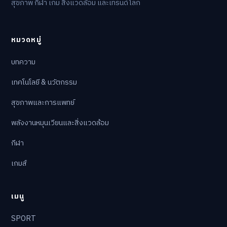
สุขภาพ กีฬา เกม สิ่งแวดล้อม และเทรนด์โลก
หมวดหมู่
บทความ
เทคโนโลยี & นวัตกรรม
สุขภาพและการแพทย์
พลังงานหมุนเวียนและสิ่งแวดล้อม
กีฬา
เกมส์
เมนู
SPORT