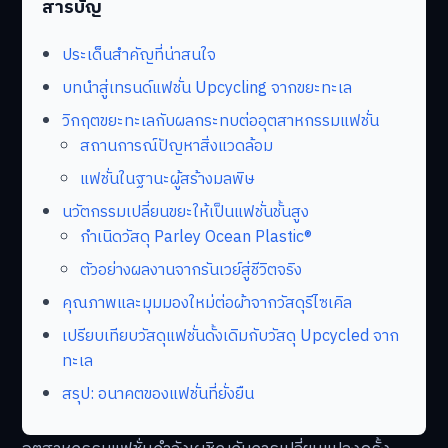
สารบัญ
ประเด็นสำคัญที่น่าสนใจ
บทนำสู่เทรนด์แฟชั่น Upcycling จากขยะทะเล
วิกฤตขยะทะเลกับผลกระทบต่ออุตสาหกรรมแฟชั่น
สถานการณ์ปัญหาสิ่งแวดล้อม
แฟชั่นในฐานะผู้สร้างมลพิษ
นวัตกรรมเปลี่ยนขยะให้เป็นแฟชั่นชั้นสูง
กำเนิดวัสดุ Parley Ocean Plastic®
ตัวอย่างผลงานจากรันเวย์สู่ชีวิตจริง
คุณภาพและมุมมองใหม่ต่อผ้าจากวัสดุรีไซเคิล
เปรียบเทียบวัสดุแฟชั่นดั้งเดิมกับวัสดุ Upcycled จาก
ทะเล
สรุป: อนาคตของแฟชั่นที่ยั่งยืน