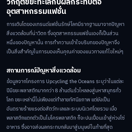
วิกฤตขยะทะเลกับผลกระทบต่อ
อุตสาหกรรมแฟชั่น
การเติบโตของเทรนด์แฟชั่นรักษ์โลกมีรากฐานมาจากปัญหา
สิ่งแวดล้อมที่น่าวิตก ซึ่งอุตสาหกรรมแฟชั่นเองก็เป็นส่วน
หนึ่งของปัญหานั้น การทำความเข้าใจบริบทของปัญหาจึง
เป็นสิ่งสำคัญในการมองเห็นคุณค่าของแนวทางแก้ไขใหม่ๆ
สถานการณ์ปัญหาสิ่งแวดล้อม
ข้อมูลจากโครงการ Upcycling the Oceans ระบุว่าในแต่ละ
ปีมีขยะพลาสติกมากกว่า 8 ล้านตันรั่วไหลลงสู่มหาสมุทรทั่ว
โลก ขยะเหล่านี้ไม่เพียงแต่ทำลายทัศนียภาพ แต่ยังเป็น
อันตรายร้ายแรงต่อสัตว์ทะเลและระบบนิเวศโดยรวม เมื่อ
พลาสติกแตกตัวเป็นไมโครพลาสติก ก็จะปนเปื้อนเข้าสู่ห่วงโซ่
อาหาร ซึ่งอาจส่งผลกระทบกลับมาสู่มนุษย์ในท้ายที่สุด