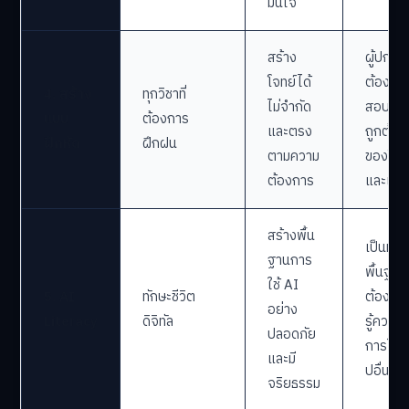
มั่นใจ
สร้าง
ผู้ปกค
โจทย์ได้
ต้องตร
4. สร้าง
ทุกวิชาที่
ไม่จำกัด
สอบคว
แบบ
ต้องการ
และตรง
ถูกต้อง
ฝึกหัด
ฝึกฝน
ตามความ
ของโจท
ต้องการ
และเฉล
สร้างพื้น
เป็นทัก
ฐานการ
พื้นฐานที
ใช้ AI
5. AI
ทักษะชีวิต
ต้องเรี
อย่าง
Literacy
ดิจิทัล
รู้ควบคู่
ปลอดภัย
การใช้
และมี
ปอื่นๆ
จริยธรรม