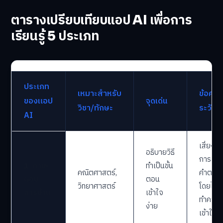
ตารางเปรียบเทียบแอป AI เพื่อการ
เรียนรู้ 5 ประเภท
ประเภท
เหมาะสำหรับ
ข้อควร
ของแอป
จุดเด่น
วิชา/ทักษะ
ระวัง
AI
เสี่ยงต่
อธิบายวิธี
การลอ
1. ถาม-
ทำเป็นขั้น
คณิตศาสตร์,
คำตอบ
ตอบ
ตอน
วิทยาศาสตร์
โดยไม่
การบ้าน
เข้าใจ
ทำความ
ง่าย
เข้าใจ