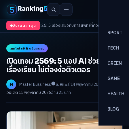
Ranking
5
ends 2026: 5 เรื่องเกี่ยวกับการแพทย์ที่ควรรู้
/
ดอกเบี้ยขาขึ้นรอบใหม่! จัดพอร
อัปเดตล่าสุด
SPORT
TECH
เทคโนโลยี & นวัตกรรม
เปิดเทอม 2569: 5 แอป AI ช่วยลูก
GREEN
เรื่องเรียน ไม่ต้องง้อติวเตอร
GAME
M
Master Bussiness
เผยแพร่ 14 พฤษภาคม 2026
อัปเดต 15 พฤษภาคม 2026
อ่าน 25 นาที
HEALTH
BLOG