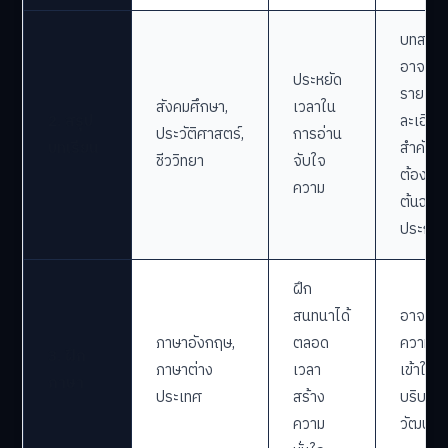
บทสรุป
อาจขา
ประหยัด
ราย
สังคมศึกษา,
เวลาใน
2. สรุป
ละเอียด
ประวัติศาสตร์,
การอ่าน
บทเรียน
สำคัญ
ชีววิทยา
จับใจ
ต้องอ่า
ความ
ต้นฉบับ
ประกอ
ฝึก
สนทนาได้
อาจขา
ภาษาอังกฤษ,
ตลอด
ความ
3. ฝึก
ภาษาต่าง
เวลา
เข้าใจ
ภาษา
ประเทศ
สร้าง
บริบทท
ความ
วัฒนธร