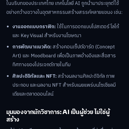
ในบริบทของประเทศไทย เทคโนโลยี AI ถูกนำมาประยุกต์ใช้
อย่างกว้างขวางในอุตสาหกรรมสร้างสรรค์หลายแขนง เช่น:
งานออกแบบกราฟิก:
ใช้ในการออกแบบโปสเตอร์ โลโก้
และ Key Visual สำหรับงานโฆษณา
การพัฒนาแนวคิด:
สร้างคอนเซ็ปต์อาร์ต (Concept
Art) และ Moodboard เพื่อเป็นภาพอ้างอิงและสื่อสาร
ทิศทางของโปรเจกต์ภายในทีม
ศิลปะดิจิทัลและ NFT:
สร้างผลงานศิลปะดิจิทัล ภาพ
ประกอบ และผลงาน NFT สำหรับเผยแพร่บนโซเชียลมี
เดียและตลาดออนไลน์
มุมมองจากนักวิชาการ: AI เป็นผู้ช่วย ไม่ใช่ผู้
สร้าง