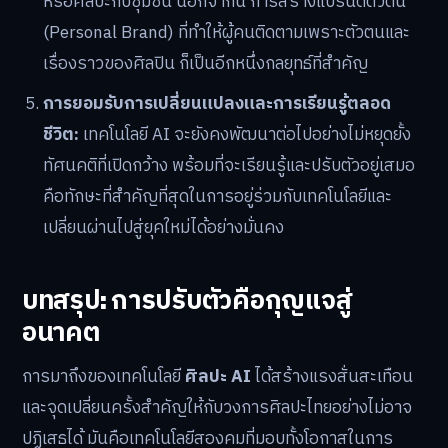
หรือศิลปะกับชุมชน นอกจากนี้ การสร้างแบรนด์ตัวตน
(Personal Brand) ที่ทำให้ผู้คนติดตามเพราะตัวตนและ
เรื่องราวของศิลปิน ก็เป็นอีกหนึ่งกลยุทธ์ที่สำคัญ
การยอมรับการเปลี่ยนแปลงและการเรียนรู้ตลอด
ชีวิต:
เทคโนโลยี AI จะยังคงพัฒนาต่อไปอย่างไม่หยุดยั้ง
ทัศนคติที่เปิดกว้าง พร้อมที่จะเรียนรู้และปรับตัวอยู่เสมอ
คือทักษะที่สำคัญที่สุดในการอยู่ร่วมกับเทคโนโลยีและ
เปลี่ยนผ่านไปสู่ยุคใหม่ได้อย่างมั่นคง
บทสรุป: การปรับตัวคือกุญแจสู่
อนาคต
การมาถึงของเทคโนโลยี
ศิลปะ AI
ได้สร้างแรงสั่นสะเทือน
และจุดเปลี่ยนครั้งสำคัญให้กับวงการศิลปะไทยอย่างไม่อาจ
ปฏิเสธได้ มันคือเทคโนโลยีสองคมที่มอบทั้งโอกาสในการ