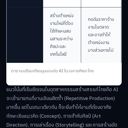
สร้างตำแหน่ง
กดดันราคาจ้าง
งานใหม่ที่ต้อง
ตลาดและ
งานในตลาด
ใช้ทักษะผสม
การจ้าง
และอาจทำให้
ผสานระหว่าง
งาน
ตำแหน่งงาน
ศิลปะและ
บางส่วนหายไป
เทคโนโลยี
ตารางเปรียบเทียบมุมมองต่อ AI ในวงการศิลปะไทย
แนวโน้มที่เริ่มชัดเจนในอุตสาหกรรมสร้างสรรค์ไทยคือ AI
จะเข้ามาแทนที่งานเชิงผลิตซ้ำ (Repetitive Production)
มากขึ้น แต่ในขณะเดียวกัน ก็จะยิ่งทำให้งานที่ต้องอาศัย
ทักษะเชิงแนวคิด (Concept), การกำกับศิลป์ (Art
Direction), การเล่าเรื่อง (Storytelling) และการสร้างอัต