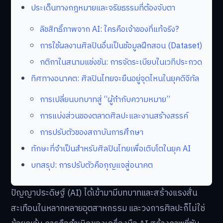
ประเด็นทางกฎหมายและจริยธรรมที่ต้องจับตา
ลิขสิทธิ์ภาพจาก AI: ใครคือเจ้าของที่แท้จริง?
การใช้ผลงานศิลปินอื่นเป็นข้อมูลฝึกสอน (Dataset)
กติกาในสนามแข่งขัน: การจัดระเบียบในเวทีประกวด
ทิศทางอนาคต: ศิลปินไทยจะยืนอยู่จุดไหนในยุคดิจิทัล
การเปลี่ยนบทบาทสู่ “ผู้กำกับความหมาย”
การแบ่งส่วนของตลาดศิลปะและงานสร้างสรรค์
การปรับตัวของสถาบันการศึกษา
ทักษะที่จำเป็นสำหรับศิลปินไทยเพื่อเติบโตในยุค AI
บทสรุป: การปรับตัวคือกุญแจสู่อนาคต
ปัญญาประดิษฐ์ (AI) ได้เข้ามามีบทบาทและสร้างแรงสั่น
สะเทือนในหลากหลายอุตสาหกรรม และวงการศิลปะก็ไม่ใช่