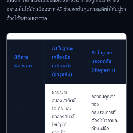
เทนต์ภาพสำหรับโซเชียลมีเดียรายวัน กำลังถูกกดราคาลง
อย่างเห็นได้ชัด เนื่องจาก AI ช่วยลดต้นทุนการผลิตให้กับผู้ว่า
จ้างได้อย่างมหาศาล
AI ในฐานะ
AI ในฐานะ
มิติการ
เครื่องมือ
แรงกดดัน
พิจารณา
เสริมพลัง
(ภัยคุกคาม)
(อาวุธลับ)
ช่วยระดม
ลดทอนคุณค่า
สมอง สเก็ตช์
ของ
กระบวนการ
ไอเดีย และ
กระบวนการที่
ทำงาน
ทดลองสไตล์
ต้องใช้เวลาและ
ใหม่ๆ ได้
ทักษะฝีมือ
รวดเร็ว