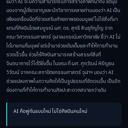
แม้ว่า AI จะมีความสามารถในการสร้างภาพที่น่าทึ่ง แต่มุม
มองจากผู้เชี่ยวชาญและนักวิชาการหลายท่านมองว่า AI เป็น
เพียงเครื่องมือที่ช่วยเสริมศักยภาพของมนุษย์ ไม่ใช่สิ่งที่มา
แทนที่ศิลปินโดยสมบูรณ์ ผศ. ดร. สุกรี สินธุภิญโญ จาก
คณะวิศวกรรมศาสตร์ จุฬาลงกรณ์มหาวิทยาลัย ชี้ว่า AI ไม่
ได้มาแทนที่มนุษย์ แต่เข้ามาช่วยเติมเต็มและทำให้การทำงาน
รวดเร็วขึ้น ช่วยให้ศิลปินสามารถสร้างสรรค์สิ่งที่
จินตนาการไว้ได้ดียิ่งขึ้น ในขณะที่ ผศ. ศุภวัฒน์ หิรัญธน
วิวัฒน์ จากคณะสถาปัตยกรรมศาสตร์ จุฬาฯ มองว่า AI
ช่วยแปลงภาพในความคิดให้เป็นรูปธรรมที่ชัดเจนขึ้น เป็นอีก
ช่องทางที่ทำให้การทำงานศิลปะสะดวกสบายกว่าเดิม
AI คือพู่กันแบบใหม่ ไม่ใช่ศิลปินคนใหม่