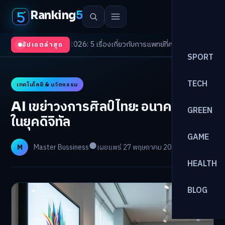
Ranking
5
 Trends 2026: 5 เรื่องเกี่ยวกับการแพทย์ที่ควรรู้
/
ดอกเบี้ยขาขึ้นรอบใหม่! จัด
อัปเดตล่าสุด
SPORT
TECH
เทคโนโลยี & นวัตกรรม
AI เขย่าวงการศิลป์ไทย: อนาคตศิลปิน
GREEN
ในยุคดิจิทัล
GAME
M
Master Bussiness
เผยแพร่ 27 พฤษภาคม 2026
อ่าน 34 นาที
HEALTH
BLOG