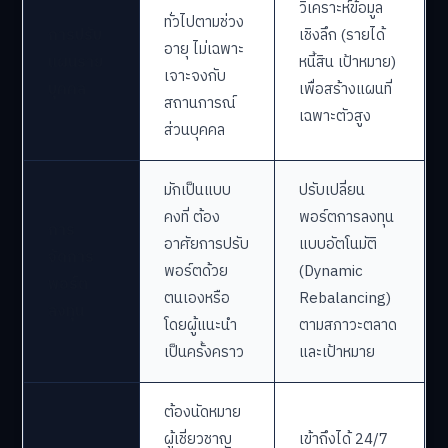
วิเคราะห์ข้อมูล
ทั่วไปตามช่วง
การปรับ
เชิงลึก (รายได้
อายุ ไม่เฉพาะ
แผนราย
หนี้สิน เป้าหมาย)
เจาะจงกับ
บุคคล
เพื่อสร้างแผนที่
สถานการณ์
เฉพาะตัวสูง
ส่วนบุคคล
มักเป็นแบบ
ปรับเปลี่ยน
คงที่ ต้อง
พอร์ตการลงทุน
การ
อาศัยการปรับ
แบบอัตโนมัติ
จัดการ
พอร์ตด้วย
(Dynamic
พอร์ต
ตนเองหรือ
Rebalancing)
ลงทุน
โดยผู้แนะนำ
ตามสภาวะตลาด
เป็นครั้งคราว
และเป้าหมาย
ต้องนัดหมาย
ผู้เชี่ยวชาญ
เข้าถึงได้ 24/7