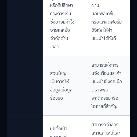
หรือที่ปรึกษา
ผ่าน
การเข้า
ทางการเงิน
แอปพลิเคชัน
ถึงคำ
ซึ่งอาจมีค่าใช้
หรือแพลตฟอร์ม
แนะนำ
จ่ายและข้อ
ดิจิทัล ให้คำ
จำกัดด้าน
แนะนำได้ทันที
เวลา
สามารถส่งการ
ส่วนใหญ่
แจ้งเตือนและคำ
การให้คำ
เป็นการให้
แนะนำเชิงรุกเมื่อ
แนะนำเชิง
ข้อมูลเมื่อถูก
ตรวจพบ
รุก
ร้องขอ
พฤติกรรมหรือ
โอกาสที่สำคัญ
สามารถจำลอง
มักตั้งเป้า
สถานการณ์และ