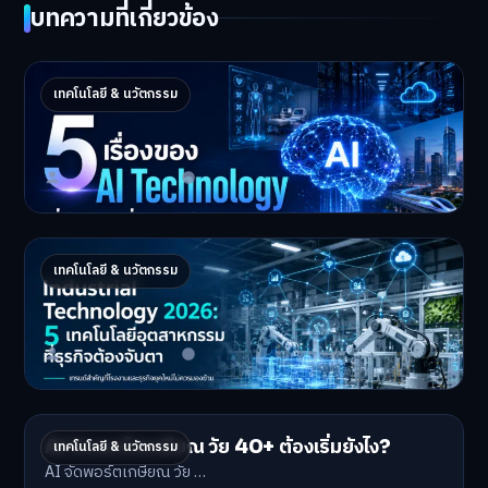
บทความที่เกี่ยวข้อง
5 เรื่องของ AI Technology ที่กำลังเปลี่ยนโลก
เทคโนโลยี & นวัตกรรม
ในปี 2026
5 AI Technology ที่กำล…
Master Bussiness
2 กรกฎาคม 2026
Industrial 2026 : 5 เทคโนโลยีอุตสาหกรรมที่
เทคโนโลยี & นวัตกรรม
ธุรกิจต้องจับตา
Industrial Technology …
Master Bussiness
1 กรกฎาคม 2026
AI จัดพอร์ตเกษียณ วัย 40+ ต้องเริ่มยังไง?
เทคโนโลยี & นวัตกรรม
AI จัดพอร์ตเกษียณ วัย …