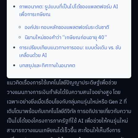
ภาพอนาคต: รูปแบบที่เป็นไปได้ของแพลตฟอร์ม AI
เพื่อการเกษียณ
องค์ประกอบหลักของแพลตฟอร์มระดับชาติ
นิยามใหม่ของคำว่า “เกษียณก่อนอายุ 40”
การเปรียบเทียบแนวทางการออม: แบบดั้งเดิม vs. ขับ
เคลื่อนด้วย AI
บทสรุปและทิศทางในอนาคต
แนวคิดเรื่องการใช้เทคโนโลยีปัญญาประดิษฐ์เพื่อช่วย
วางแผนทางการเงินกำลังได้รับความสนใจอย่างสูง โดย
เฉพาะอย่างยิ่งเมื่อเชื่อมโยงกับกลุ่มคนรุ่นใหม่หรือ Gen Z ที่
เติบโตมาพร้อมกับเทคโนโลยีดิจิทัล การอภิปรายเกี่ยวกับความ
เป็นไปได้ของโครงการภาครัฐที่ใช้ AI เพื่อช่วยให้คนรุ่นใหม่
สามารถวางแผนเกษียณได้เร็วขึ้น สะท้อนให้เห็นถึงการ