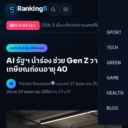
Ranking
5
 Trends 2026: 5 เรื่องเกี่ยวกับการแพทย์ที่ควรรู้
/
ดอกเบี้ยขาขึ้นรอบใหม่! จัด
อัปเดตล่าสุด
SPORT
TECH
เทคโนโลยี & นวัตกรรม
AI รัฐฯ นำร่อง ช่วย Gen Z วางแผน
GREEN
เกษียณก่อนอายุ 40
GAME
M
Master Bussiness
เผยแพร่ 17 พฤษภาคม 2026
อัปเดต 19 พฤษภาคม 2026
อ่าน 23 นาที
HEALTH
BLOG