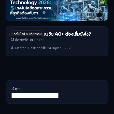
Industrial Technology …
Master Bussiness
1 กรกฎาคม 2026
AI จัดพอร์ตเกษียณ วัย 40+ ต้องเริ่มยังไง?
เทคโนโลยี & นวัตกรรม
AI จัดพอร์ตเกษียณ วัย …
Master Bussiness
24 มิถุนายน 2026
ค้นหา