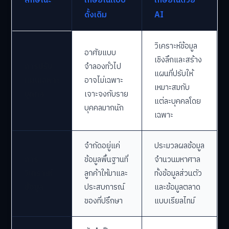
ลักษณะ
เกษียณแบบ
เกษียณด้วย
ดั้งเดิม
AI
วิเคราะห์ข้อมูล
อาศัยแบบ
เชิงลึกและสร้าง
การปรับ
จำลองทั่วไป
แผนที่ปรับให้
แผนเฉพาะ
อาจไม่เฉพาะ
เหมาะสมกับ
บุคคล
เจาะจงกับราย
แต่ละบุคคลโดย
บุคคลมากนัก
เฉพาะ
จำกัดอยู่แค่
ประมวลผลข้อมูล
การ
ข้อมูลพื้นฐานที่
จำนวนมหาศาล
วิเคราะห์
ลูกค้าให้มาและ
ทั้งข้อมูลส่วนตัว
ข้อมูล
ประสบการณ์
และข้อมูลตลาด
ของที่ปรึกษา
แบบเรียลไทม์