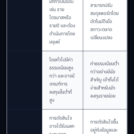
มักทำเป็นรอบ
สามารถปรับ
เช่น ราย
การปรับ
สมดุลพอร์ตโดย
ไตรมาสหรือ
พอร์ตการ
อัตโนมัติเมื่อ
รายปี และต้อง
ลงทุน
สภาวะตลาด
ดำเนินการโดย
เปลี่ยนแปลง
มนุษย์
โดยทั่วไปมีค่า
ค่าธรรมเนียมต่ำ
ธรรมเนียมสูง
ค่าใช้จ่าย
กว่าอย่างมีนัย
กว่า และอาจมี
และค่า
สำคัญ เข้าถึงได้
เกณฑ์การ
ธรรมเนียม
ง่ายสำหรับนัก
ลงทุนขั้นต่ำที่
ลงทุนรายย่อย
สูง
การตัดสินใจ
การตัดสินใจขึ้น
อาจได้รับผลก
อยู่กับข้อมูลและ