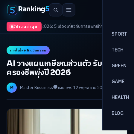
Ranking
5
 Trends 2026: 5 เรื่องเกี่ยวกับการแพทย์ที่ควรรู้
/
ดอกเบี้ยขาขึ้นรอบใหม่! จัด
อัปเดตล่าสุด
SPORT
TECH
เทคโนโลยี & นวัตกรรม
AI วางแผนเกษียณส่วนตัว รับมือค่า
GREEN
ครองชีพพุ่งปี 2026
GAME
M
Master Bussiness
เผยแพร่ 12 พฤษภาคม 2026
อ่าน 25 นาที
HEALTH
BLOG