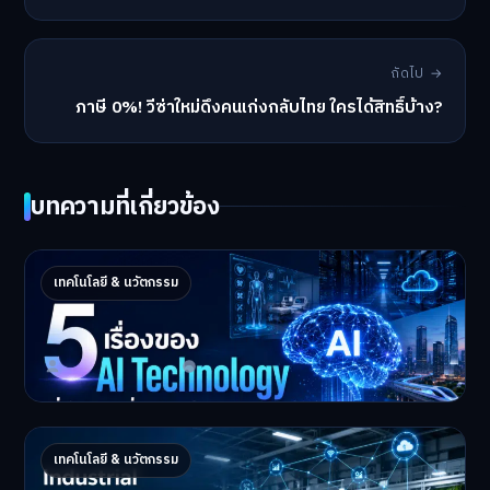
ถัดไป →
ภาษี 0%! วีซ่าใหม่ดึงคนเก่งกลับไทย ใครได้สิทธิ์บ้าง?
บทความที่เกี่ยวข้อง
5 เรื่องของ AI Technology ที่กำลังเปลี่ยนโลก
เทคโนโลยี & นวัตกรรม
ในปี 2026
5 AI Technology ที่กำล…
Master Bussiness
2 กรกฎาคม 2026
Industrial 2026 : 5 เทคโนโลยีอุตสาหกรรมที่
เทคโนโลยี & นวัตกรรม
ธุรกิจต้องจับตา