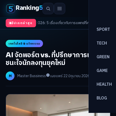
Ranking
5
rends 2026: 5 เรื่องเกี่ยวกับการแพทย์ที่ควรรู้
/
ดอกเบี้ยขาขึ้นรอบใหม่! จัดพอ
อัปเดตล่าสุด
SPORT
TECH
เทคโนโลยี & นวัตกรรม
AI จัดพอร์ต vs. ที่ปรึกษาการเงิน ใคร
GREEN
ชนะใจนักลงทุนยุคใหม่
GAME
M
Master Bussiness
เผยแพร่ 22 มิถุนายน 2026
อ่าน 26 นาที
HEALTH
BLOG