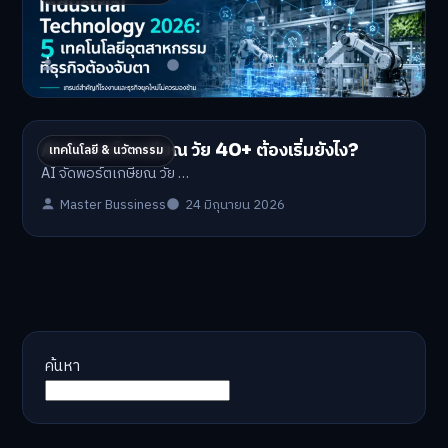
ธุรกิจต้องจับตา
Industrial Technology …
Master Bussiness
1 กรกฎาคม 2026
AI จัดพอร์ตเกษียณ วัย 40+ ต้องเริ่มยังไง?
เทคโนโลยี & นวัตกรรม
AI จัดพอร์ตเกษียณ วัย …
Master Bussiness
24 มิถุนายน 2026
ค้นหา