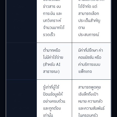
ความเร็ว
ข่าวสาร งบ
ได้จำกัด แต่
และ
การเงิน และ
สามารถเลือก
ปริมาณ
บทวิเคราะห์
ประเด็นสำคัญ
ข้อมูล
จำนวนมากได้
ตาม
รวดเร็ว
ประสบการณ์
ต่ำมากหรือ
มีค่าที่ปรึกษา ค่า
ไม่มีค่าใช้จ่าย
คอมมิชชัน หรือ
ค่าบริการ
(สำหรับ AI
ค่าบริการแบบ
สาธารณะ)
แพ็กเกจ
รู้เท่าที่ผู้ใช้
สามารถพูดคุย
ความ
ป้อนข้อมูลให้
เชิงลึกถึงเป้า
เข้าใจ
อย่างครบถ้วน
หมาย ความกลัว
บริบทชีวิต
และถูกต้อง
และความสัมพันธ์
เท่านั้น
ในครอบครัว