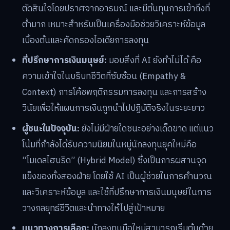
ตัดสินใจโดยปราศจากอารมณ์ และมีต้นทุนการเข้าถึงที่
ต่ำมาก เหมาะสำหรับเป็นเครื่องมือช่วยวิเคราะห์ข้อมูล
เบื้องต้นและคัดกรองไอเดียการลงทุน
ที่ปรึกษาการเงินมนุษย์:
มอบสิ่งที่ AI ยังทำไม่ได้ คือ
ความเข้าใจในบริบทชีวิตที่ซับซ้อน (Empathy &
Context) การโค้ชพฤติกรรมการลงทุน และการสร้าง
วินัยเพื่อให้แผนการเงินถูกนำไปปฏิบัติจริงในระยะยาว
ผู้ชนะในปัจจุบัน:
ยังไม่มีฝ่ายใดชนะอย่างเด็ดขาด แต่แนว
โน้มที่กำลังได้รับความนิยมในหมู่นักลงทุนยุคใหม่คือ
“โมเดลไฮบริด” (Hybrid Model) ซึ่งเป็นการผสานจุด
แข็งของทั้งสองฝ่าย โดยใช้ AI เป็นผู้ช่วยในการคำนวณ
และวิเคราะห์ข้อมูล และใช้ที่ปรึกษาการเงินมนุษย์ในการ
วางกลยุทธ์ชีวิตและนำทางให้ไปสู่เป้าหมาย
แนวทางการเลือก:
นักลงทุนมือใหม่สามารถเริ่มต้นด้วย