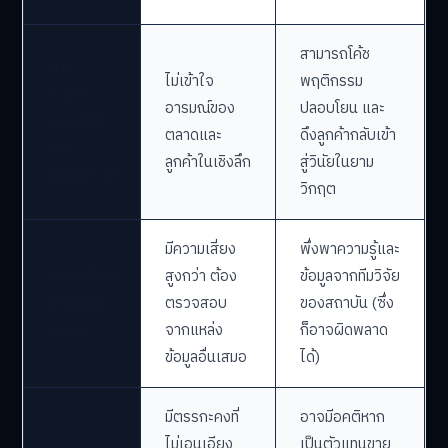
สามารถโค้ช
การ
ไม่เข้าใจ
พฤติกรรม
จัดการ
อารมณ์ของ
ปลอบโยน และ
อารมณ์
ตลาดและ
ดึงลูกค้ากลับเข้า
และ
ลูกค้าในเชิงลึก
สู่วินัยในยาม
พฤติกรรม
วิกฤต
มีความเสี่ยง
พึ่งพาความรู้และ
ความเสี่ยง
สูงกว่า ต้อง
ข้อมูลจากทีมวิจัย
ข้อมูลผิด
ตรวจสอบ
ของสถาบัน (ซึ่ง
พลาด
จากแหล่ง
ก็อาจผิดพลาด
ข้อมูลอื่นเสมอ
ได้)
มีตรรกะคงที่
อาจมีอคติหาก
ไม่เอนเอียง
เป็นตัวแทนขาย