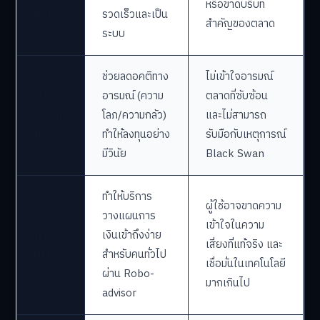
หรือขาดบริบท
ข้อมูล
รวดเร็วและเป็น
สำคัญของตลาด
ระบบ
ช่วยลดอคติทาง
ไม่เข้าใจอารมณ์
การ
อารมณ์ (ความ
ตลาดที่ซับซ้อน
ตัดสิน
โลภ/ความกลัว)
และไม่สามารถ
ใจ
ทำให้ลงทุนอย่าง
รับมือกับเหตุการณ์
มีวินัย
Black Swan
ทำให้บริการ
ผู้ใช้อาจขาดความ
วางแผนการ
เข้าใจในความ
การ
เงินเข้าถึงง่าย
เสี่ยงที่แท้จริง และ
เข้าถึง
สำหรับคนทั่วไป
เชื่อมั่นในเทคโนโลยี
ผ่าน Robo-
มากเกินไป
advisor