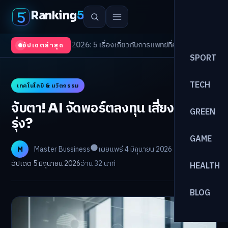
Ranking
5
h Trends 2026: 5 เรื่องเกี่ยวกับการแพทย์ที่ควรรู้
/
ดอกเบี้ยขาขึ้นรอบใหม่! จ
อัปเดตล่าสุด
SPORT
TECH
เทคโนโลยี & นวัตกรรม
จับตา! AI จัดพอร์ตลงทุน เสี่ยงหรือ
GREEN
รุ่ง?
GAME
M
Master Bussiness
เผยแพร่ 4 มิถุนายน 2026
อัปเดต 5 มิถุนายน 2026
อ่าน 32 นาที
HEALTH
BLOG