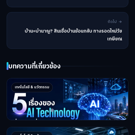
ถัดไป →
บ้าน=บำนาญ? สินเชื่อบ้านย้อนกลับ ทางรอดใหม่วัย
เกษียณ
บทความที่เกี่ยวข้อง
5 เรื่องของ AI Technology ที่กำลังเปลี่ยนโลก
เทคโนโลยี & นวัตกรรม
ในปี 2026
5 AI Technology ที่กำล…
Master Bussiness
2 กรกฎาคม 2026