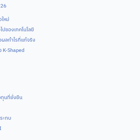
026
อใหม่
อไปของเทคโนโลยี
างผลกำไรที่แท้จริง
ิจ K-Shaped
นที่ยั่งยืน
กระทบ
I