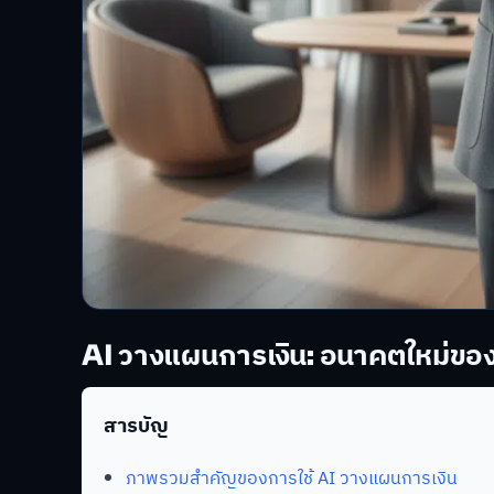
AI วางแผนการเงิน: อนาคตใหม่ของก
สารบัญ
ภาพรวมสำคัญของการใช้ AI วางแผนการเงิน