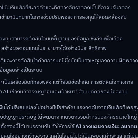
โน้มเงินเฟ้อที่ชะลอตัวและทิศทางอัตราดอกเบี้ยที่อาจปรับลดลง
งเข้ามามีบทบาทในการช่วยปรับพอร์ตการลงทุนให้สอดคล้องกับ
กลงทุนสามารถตัดสินใจบนพื้นฐานของข้อมูลเชิงลึก เพื่อเลือก
 และสร้างผลตอบแทนในระยะยาวได้อย่างมีประสิทธิภาพ
คติและการตัดสินใจด้วยอารมณ์ ซึ่งมักเป็นสาเหตุของความผิดพลา
ข้อมูลอย่างเป็นระบบ
ะเป็นเครื่องมือที่ทรงพลัง แต่ก็ยังมีข้อจำกัด การตัดสินใจทางการ
ของ AI เข้ากับวิจารณญาณและเป้าหมายส่วนบุคคลของนักลงทุน
รเงินได้เปลี่ยนแปลงไปอย่างมีนัยสำคัญ แรงกดดันจากเงินเฟ้อที่เคยสู
โนโลยีปัญญาประดิษฐ์ได้พัฒนาจากนวัตกรรมสำหรับองค์กรขนาดใหญ่
้มทั้งสองนี้ได้มาบรรจบกัน ทำให้การใช้
AI วางแผนการเงิน: อนาคต
ามสนใจอย่างกว้างขวาง เทคโนโลยีนี้ไม่ได้เป็นเพียงแค่กระแส แต่เป็น