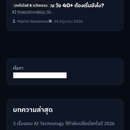
AI จัดพอร์ตเกษียณ วัย 40+ ต้องเริ่มยังไง?
เทคโนโลยี & นวัตกรรม
AI จัดพอร์ตเกษียณ วัย …
Master Bussiness
24 มิถุนายน 2026
ค้นหา
บทความล่าสุด
5 เรื่องของ AI Technology ที่กำลังเปลี่ยนโลกในปี 2026