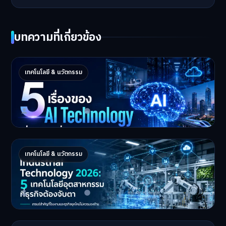
บทความที่เกี่ยวข้อง
5 เรื่องของ AI Technology ที่กำลังเปลี่ยนโลก
เทคโนโลยี & นวัตกรรม
ในปี 2026
5 AI Technology ที่กำล…
Master Bussiness
2 กรกฎาคม 2026
Industrial 2026 : 5 เทคโนโลยีอุตสาหกรรมที่
เทคโนโลยี & นวัตกรรม
ธุรกิจต้องจับตา
Industrial Technology …
Master Bussiness
1 กรกฎาคม 2026