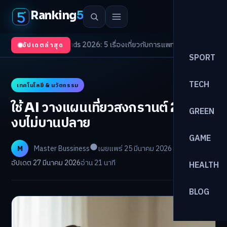
Ranking
5
lth Trends 2026: 5 เรื่องเกี่ยวกับการแพทย์ที่ควรรู้
/
ดอกเบี้ยขาขึ้นรอบใหม่! 
อัปเดตล่าสุด
SPORT
TECH
เทคโนโลยี & นวัตกรรม
ใช้ AI วางแผนเที่ยวสงกรานต์ 2569
GREEN
งบไม่บานปลาย
GAME
M
Master Bussiness
เผยแพร่ 25 มีนาคม 2026
อัปเดต 27 มีนาคม 2026
อ่าน 21 นาที
HEALTH
BLOG