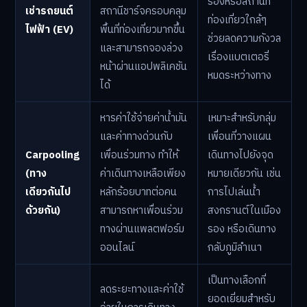
รองหรือสถานที่
เช่ารถยนต์
สถานีชาร์จครอบคลุม
ท่องเที่ยวใกล้ๆ
ไฟฟ้า (EV)
พื้นที่ท่องเที่ยวมากขึ้น
ช่วยลดความกังวล
และสามารถจองล่วง
เรื่องแบตเตอรี่
หน้าผ่านแอปพลิเคชัน
หมดระหว่างทาง
ได้
หารค่าใช้จ่ายค่าน้ำมัน
เหมาะสำหรับกลุ่ม
และค่าทางด่วนกับ
เพื่อนที่วางแผน
Carpooling
เพื่อนร่วมทาง ทำให้
เดินทางไปยังจุด
(ทาง
ค่าเดินทางเหลือเพียง
หมายเดียวกัน เช่น
เดียวกันไป
หลักร้อยบาทต่อคน
การไปเล่นน้ำ
ด้วยกัน)
สามารถหาเพื่อนร่วม
สงกรานต์ในเมือง
ทางผ่านแพลตฟอร์ม
รอง หรือเดินทาง
ออนไลน์
กลับภูมิลำเนา
เป็นทางเลือกที่
ลดระยะทางและค่าใช้
ยอดเยี่ยมสำหรับ