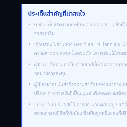
ประเด็นสำคัญที่น่าสนใจ
Gen Z ตั้งเป้าหมายเกษียณอายุเฉลี่ย 61 ปี ซึ่งเร็
จ่ายฉุกเฉิน
เกือบสองในสามของ Gen Z และ Millennials เปิดร
ความสะดวก ความเป็นส่วนตัว และพร้อมใช้งานตล
ผู้ใช้ AI จำนวนมากใช้เทคโนโลยีนี้เพื่อจัดการกา
กลยุทธ์การลงทุน
ผู้เชี่ยวชาญเน้นย้ำถึงความสำคัญของแนวทางแบ
ปรึกษาทางการเงินที่เป็นมนุษย์ เพื่อลดความเส
แม้ AI จะมีประโยชน์ในการประมวลผลข้อมูล แ
สถานการณ์ชีวิตที่ซับซ้อน ซึ่งเป็นจุดแข็งของที่ปรึ