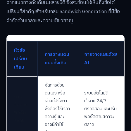
จากแนวทางดั้งเดิมในหลายมิติ ซึ่งสะท้อนให้เห็นถึงข้อได้
เปรียบที่สำคัญสำหรับกลุ่ม Sandwich Generation ที่มีข้อ
จำกัดด้านเวลาและความเชี่ยวชาญ
หัวข้อ
การวางแผน
การวางแผนด้วย
เปรียบ
แบบดั้งเดิม
AI
เทียบ
จัดการด้วย
ตนเอง หรือ
ระบบอัตโนมัติ
การ
ผ่านที่ปรึกษา
ทำงาน 24/7
จัดการ
ซึ่งต้องใช้เวลา
ตรวจสอบและปรับ
พอร์ต
ความรู้ และ
พอร์ตตามสภาวะ
ลงทุน
อาจมีค่าใช้
ตลาด