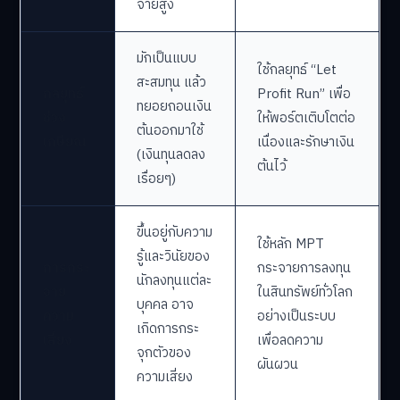
จ่ายสูง
มักเป็นแบบ
ใช้กลยุทธ์ “Let
สะสมทุน แล้ว
กลยุทธ์
Profit Run” เพื่อ
ทยอยถอนเงิน
ช่วง
ให้พอร์ตเติบโตต่อ
ต้นออกมาใช้
เกษียณ
เนื่องและรักษาเงิน
(เงินทุนลดลง
ต้นไว้
เรื่อยๆ)
ขึ้นอยู่กับความ
ใช้หลัก MPT
รู้และวินัยของ
การกระ
กระจายการลงทุน
นักลงทุนแต่ละ
จาย
ในสินทรัพย์ทั่วโลก
บุคคล อาจ
ความ
อย่างเป็นระบบ
เกิดการกระ
เสี่ยง
เพื่อลดความ
จุกตัวของ
ผันผวน
ความเสี่ยง