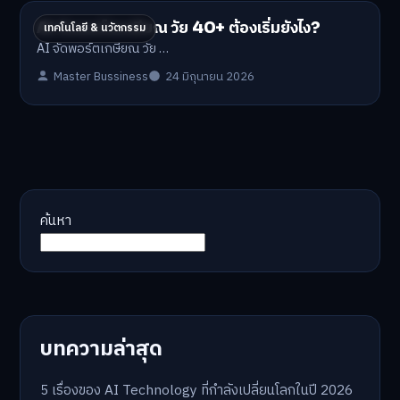
AI จัดพอร์ตเกษียณ วัย 40+ ต้องเริ่มยังไง?
เทคโนโลยี & นวัตกรรม
AI จัดพอร์ตเกษียณ วัย …
Master Bussiness
24 มิถุนายน 2026
ค้นหา
บทความล่าสุด
5 เรื่องของ AI Technology ที่กำลังเปลี่ยนโลกในปี 2026