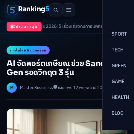
Ranking
5
th Trends 2026: 5 เรื่องเกี่ยวกับการแพทย์ที่ควรรู้
/
ดอกเบี้ยขาขึ้นรอบใหม่! จ
อัปเดตล่าสุด
SPORT
TECH
เทคโนโลยี & นวัตกรรม
AI จัดพอร์ตเกษียณ ช่วย Sandwich
GREEN
Gen รอดวิกฤต 3 รุ่น
GAME
M
Master Bussiness
เผยแพร่ 12 พฤษภาคม 2026
อ่าน 24 นาที
HEALTH
BLOG