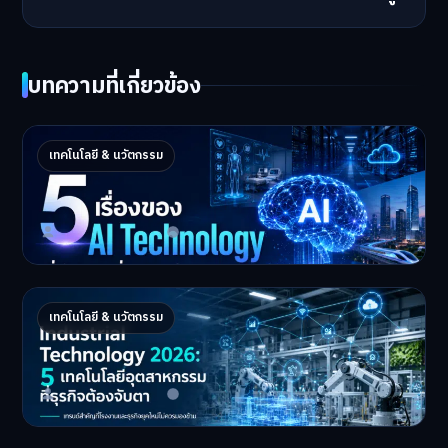
บทความที่เกี่ยวข้อง
5 เรื่องของ AI Technology ที่กำลังเปลี่ยนโลก
เทคโนโลยี & นวัตกรรม
ในปี 2026
5 AI Technology ที่กำล…
Master Bussiness
2 กรกฎาคม 2026
Industrial 2026 : 5 เทคโนโลยีอุตสาหกรรมที่
เทคโนโลยี & นวัตกรรม
ธุรกิจต้องจับตา
Industrial Technology …
Master Bussiness
1 กรกฎาคม 2026