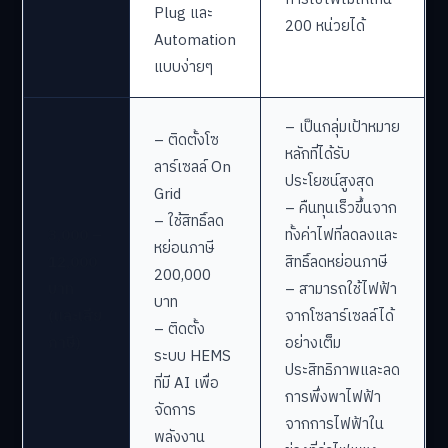
Plug และ
200 หน่วยได้
Automation
แบบง่ายๆ
– เป็นกลุ่มเป้าหมาย
– ติดตั้งโซ
หลักที่ได้รับ
ลาร์เซลล์ On
ประโยชน์สูงสุด
Grid
– คืนทุนเร็วขึ้นจาก
– ใช้สิทธิ์ลด
3,000 –
ทั้งค่าไฟที่ลดลงและ
หย่อนภาษี
12,000
สิทธิ์ลดหย่อนภาษี
200,000
บาท
– สามารถใช้ไฟฟ้า
บาท
(และเสีย
จากโซลาร์เซลล์ได้
– ติดตั้ง
ภาษี)
อย่างเต็ม
ระบบ HEMS
ประสิทธิภาพและลด
ที่มี AI เพื่อ
การพึ่งพาไฟฟ้า
จัดการ
จากการไฟฟ้าใน
พลังงาน