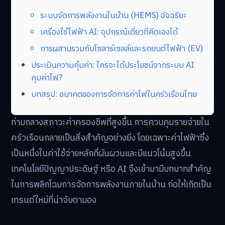
ระบบจัดการพลังงานในบ้าน (HEMS) อัจฉริยะ
เครื่องใช้ไฟฟ้า AI: อุปกรณ์เดี่ยวที่คิดเองได้
การผสานรวมกับโซลาร์เซลล์และรถยนต์ไฟฟ้า (EV)
ประเมินความคุ้มค่า: ใครจะได้ประโยชน์จากระบบ AI
คุมค่าไฟ?
บทสรุป: อนาคตของการจัดการค่าไฟในครัวเรือนไทย
ท่ามกลางสภาวะค่าครองชีพที่สูงขึ้น การควบคุมรายจ่ายใน
ครัวเรือนกลายเป็นสิ่งสำคัญอย่างยิ่ง โดยเฉพาะค่าไฟฟ้าซึ่ง
เป็นหนึ่งในค่าใช้จ่ายหลักที่ผันผวนและมีแนวโน้มสูงขึ้น
เทคโนโลยีปัญญาประดิษฐ์ หรือ AI จึงเข้ามามีบทบาทสำคัญ
ในการพลิกโฉมการจัดการพลังงานภายในบ้าน ก่อให้เกิดเป็น
เทรนด์ใหม่ที่น่าจับตามอง