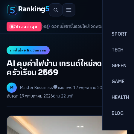
Ranking
5
ารแพทย์ที่ควรรู้
/
ดอกเบี้ยขาขึ้นรอบใหม่! จัดพอร์ตหนี้-ลงทุนรับมืออย่างไรดี?
/
A
อัปเดตล่าสุด
SPORT
TECH
เทคโนโลยี & นวัตกรรม
AI คุมค่าไฟบ้าน เทรนด์ใหม่ลดรายจ่าย
GREEN
ครัวเรือน 2569
GAME
M
Master Bussiness
เผยแพร่ 17 พฤษภาคม 2026
อัปเดต 19 พฤษภาคม 2026
อ่าน 22 นาที
HEALTH
BLOG