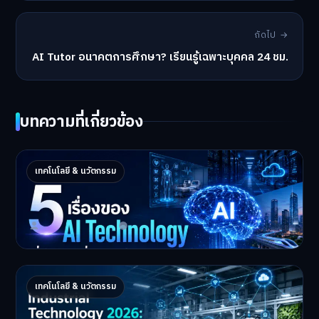
ถัดไป →
AI Tutor อนาคตการศึกษา? เรียนรู้เฉพาะบุคคล 24 ชม.
บทความที่เกี่ยวข้อง
5 เรื่องของ AI Technology ที่กำลังเปลี่ยนโลก
เทคโนโลยี & นวัตกรรม
ในปี 2026
5 AI Technology ที่กำล…
Master Bussiness
2 กรกฎาคม 2026
Industrial 2026 : 5 เทคโนโลยีอุตสาหกรรมที่
เทคโนโลยี & นวัตกรรม
ธุรกิจต้องจับตา