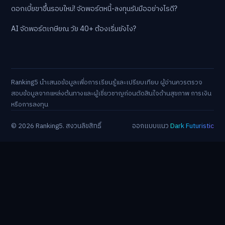
ดอกเบี้ยขาขึ้นรอบใหม่! จัดพอร์ตหนี้-ลงทุนรับมืออย่างไรดี?
AI จัดพอร์ตเกษียณ วัย 40+ ต้องเริ่มยังไง?
Ranking5 นำเสนอข้อมูลเพื่อการเรียนรู้และเปรียบเทียบ ผู้อ่านควรตรวจ
สอบข้อมูลจากแหล่งต้นทางและผู้เชี่ยวชาญก่อนตัดสินใจด้านสุขภาพ การเงิน
หรือการลงทุน
© 2026 Ranking5. สงวนลิขสิทธิ์
ออกแบบแนว
Dark Futuristic