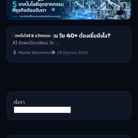
Industrial Technology …
Master Bussiness
1 กรกฎาคม 2026
AI จัดพอร์ตเกษียณ วัย 40+ ต้องเริ่มยังไง?
เทคโนโลยี & นวัตกรรม
AI จัดพอร์ตเกษียณ วัย …
Master Bussiness
24 มิถุนายน 2026
ค้นหา