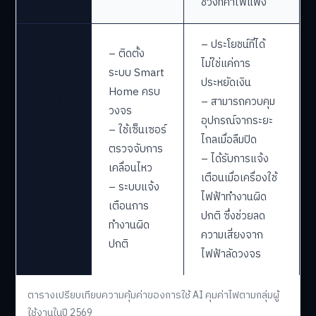
ช่วงที่ค่าไฟแพง
– ประโยชน์ที่ได้
– ติดตั้ง
ไม่ใช่แค่การ
ระบบ Smart
ประหยัดเงิน
Home ครบ
ผู้ที่เน้น
– สามารถควบคุม
วงจร
ความ
อุปกรณ์จากระยะ
– ใช้เซ็นเซอร์
สะดวก
ไกลเมื่อลืมปิด
ตรวจจับการ
และ
– ได้รับการแจ้ง
เคลื่อนไหว
ความ
เตือนเมื่อเครื่องใช้
– ระบบแจ้ง
ปลอดภัย
ไฟฟ้าทำงานผิด
เตือนการ
ปกติ ซึ่งช่วยลด
ทำงานผิด
ความเสี่ยงจาก
ปกติ
ไฟฟ้าลัดวงจร
ตารางเปรียบเทียบความคุ้มค่าของการใช้ AI คุมค่าไฟตามกลุ่มผู้
ใช้งานในปี 2569