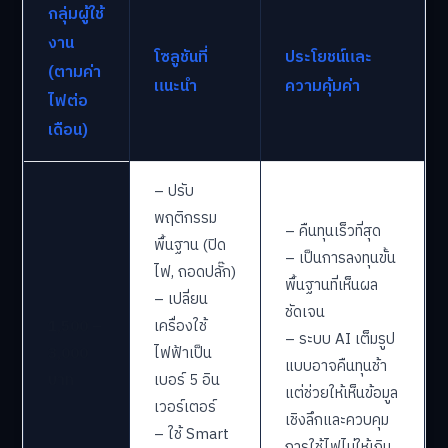
กลุ่มผู้ใช้
งาน
โซลูชันที่
ประโยชน์และ
(ตามค่า
แนะนำ
ความคุ้มค่า
ไฟต่อ
เดือน)
– ปรับ
พฤติกรรม
– คืนทุนเร็วที่สุด
พื้นฐาน (ปิด
– เป็นการลงทุนขั้น
ไฟ, ถอดปลั๊ก)
พื้นฐานที่เห็นผล
– เปลี่ยน
ชัดเจน
1,500 –
เครื่องใช้
– ระบบ AI เต็มรูป
3,000
ไฟฟ้าเป็น
แบบอาจคืนทุนช้า
บาท
เบอร์ 5 อิน
แต่ช่วยให้เห็นข้อมูล
เวอร์เตอร์
เชิงลึกและควบคุม
– ใช้ Smart
การใช้ไฟไม่ให้เกิน