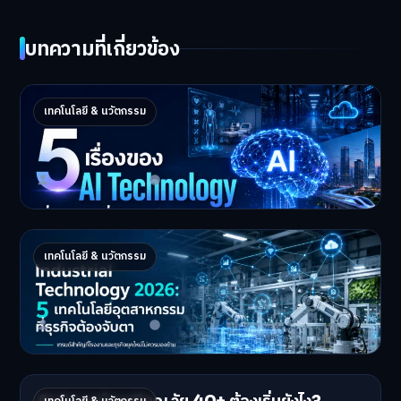
บทความที่เกี่ยวข้อง
5 เรื่องของ AI Technology ที่กำลังเปลี่ยนโลก
เทคโนโลยี & นวัตกรรม
ในปี 2026
5 AI Technology ที่กำล…
Master Bussiness
2 กรกฎาคม 2026
Industrial 2026 : 5 เทคโนโลยีอุตสาหกรรมที่
เทคโนโลยี & นวัตกรรม
ธุรกิจต้องจับตา
Industrial Technology …
Master Bussiness
1 กรกฎาคม 2026
AI จัดพอร์ตเกษียณ วัย 40+ ต้องเริ่มยังไง?