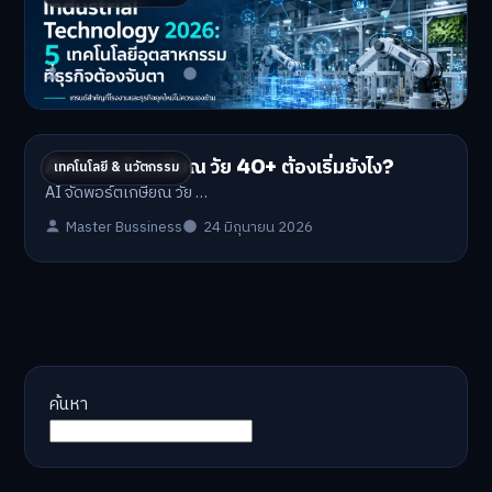
ธุรกิจต้องจับตา
Industrial Technology …
Master Bussiness
1 กรกฎาคม 2026
AI จัดพอร์ตเกษียณ วัย 40+ ต้องเริ่มยังไง?
เทคโนโลยี & นวัตกรรม
AI จัดพอร์ตเกษียณ วัย …
Master Bussiness
24 มิถุนายน 2026
ค้นหา