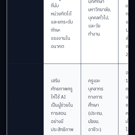
นักศึกษา
True x
ที่นับ
มหาว
มหาวิทยาลัย,
Google
หน่วยกิตได้
กว่า
บุคคลทั่วไป,
(AI for
และยกระดับ
แห่ง, 
และวัย
All Thais)
ทักษะ
Upsk
ทำงาน
แรงงานใน
ล้าน
อนาคต
ภายใ
257
อบรม
เสริม
ครูและ
160
ศักยภาพครู
บุคลากร
คน, 
Microsoft
ให้ใช้ AI
ทางการ
งานค
(AI for
เป็นผู้ช่วยใน
ศึกษา
ชม./ส
Teachers)
การสอน
(ประถม,
ครู 
อย่างมี
มัธยม,
มั่น
ประสิทธิภาพ
อาชีวะ)
ใช้ A