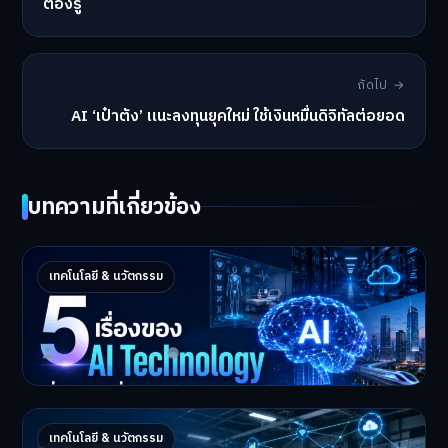
ต้องรู้
ถัดไป →
AI ‘เป๋าตัง’ แนะลงทุนยุคใหม่ ใช้เงินหมื่นดิจิทัลต่อยอด
บทความที่เกี่ยวข้อง
5 เรื่องของ AI Technology ที่กำลังเปลี่ยนโลก
เทคโนโลยี & นวัตกรรม
ในปี 2026
5 AI Technology ที่กำล…
Master Bussiness
2 กรกฎาคม 2026
Industrial 2026 : 5 เทคโนโลยีอุตสาหกรรมที่
เทคโนโลยี & นวัตกรรม