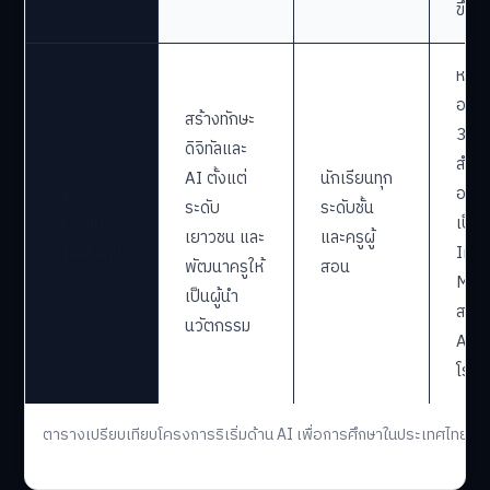
ขึ้น
หลัก
ออนไ
สร้างทักษะ
30 ห
ดิจิทัลและ
สำหรั
AI ตั้งแต่
นักเรียนทุก
DEPA
อบรม
ระดับ
ระดับชั้น
(Coding
เป็น
เยาวชน และ
และครูผู้
Thailand)
Inno
พัฒนาครูให้
สอน
Ment
เป็นผู้นำ
สร้าง
นวัตกรรม
AI ใ
โรงเ
ตารางเปรียบเทียบโครงการริเริ่มด้าน AI เพื่อการศึกษาในประเทศไทย ปี