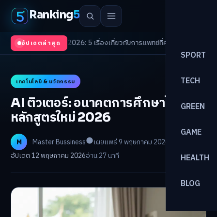
Ranking
5
Trends 2026: 5 เรื่องเกี่ยวกับการแพทย์ที่ควรรู้
/
ดอกเบี้ยขาขึ้นรอบใหม่! จัด
อัปเดตล่าสุด
SPORT
TECH
เทคโนโลยี & นวัตกรรม
AI ติวเตอร์: อนาคตการศึกษาไทย รับ
GREEN
หลักสูตรใหม่ 2026
GAME
M
Master Bussiness
เผยแพร่ 9 พฤษภาคม 2026
อัปเดต 12 พฤษภาคม 2026
อ่าน 27 นาที
HEALTH
BLOG