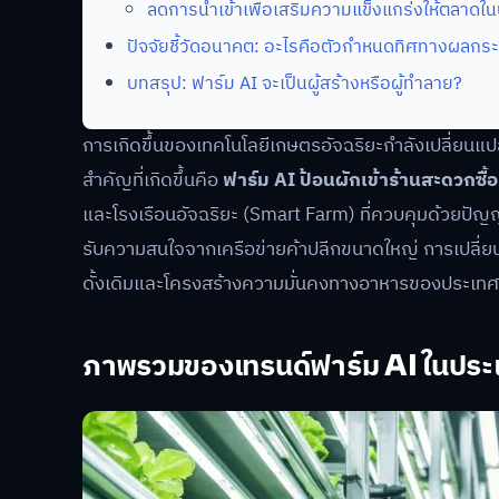
ลดการนำเข้าเพื่อเสริมความแข็งแกร่งให้ตลาดใ
ปัจจัยชี้วัดอนาคต: อะไรคือตัวกำหนดทิศทางผลกร
บทสรุป: ฟาร์ม AI จะเป็นผู้สร้างหรือผู้ทำลาย?
การเกิดขึ้นของเทคโนโลยีเกษตรอัจฉริยะกำลังเปลี่ยน
สำคัญที่เกิดขึ้นคือ
ฟาร์ม AI ป้อนผักเข้าร้านสะดวกซ
และโรงเรือนอัจฉริยะ (Smart Farm) ที่ควบคุมด้วยปัญ
รับความสนใจจากเครือข่ายค้าปลีกขนาดใหญ่ การเปลี่ย
ดั้งเดิมและโครงสร้างความมั่นคงทางอาหารของประเท
ภาพรวมของเทรนด์ฟาร์ม AI ในประ