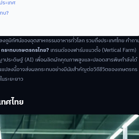
นประเทศ
ะทบ?
แปลงภูมิทัศน์ของอุตสาหกรรมอาหารทั่วโลก รวมถึงประเทศไทย คำถา
ื้อ กระทบเกษตรกรไทย?
เทรนด์ของฟาร์มแนวตั้ง (Vertical Farm)
ญาประดิษฐ์ (AI) เพื่อผลิตผักคุณภาพสูงและปลอดสารพิษกำลังได้
นแปลงนี้อาจส่งผลกระทบอย่างมีนัยสำคัญต่อวิถีชีวิตของเกษตรกร
ศในระยะยาว
เทศไทย