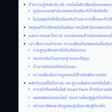
ทำความรู้จักฟาร์ม AI: เทคโนโลยีเปลี่ยนโลกเกษต
รูปแบบของฟาร์มเกษตรอัจฉริยะที่กำลังเติบโต
โมเดลธุรกิจที่เชื่อมโยงกับร้านสะดวกซื้อและค้าปล
เหตุผลที่ค้าปลีกสมัยใหม่หันมาสนใจฟาร์มเกษตรอัจ
ผลกระทบและโอกาส: ดาบสองคมสำหรับเกษตรกร
เจาะลึกความท้าทาย: ความเสี่ยงที่เกษตรกรดั้งเดิม
การสูญเสียตลาดในโมเดิร์นเทรด
แรงกดดันด้านมาตรฐานและต้นทุน
อำนาจต่อรองที่ลดน้อยลง
ความเสี่ยงในการถูกแทนที่สำหรับพืชบางชนิด
พลิกวิกฤตเป็นโอกาส: ประตูบานใหม่จากเทคโนโลยี 
การเข้าถึงเทคโนโลยี Smart Farm สำหรับรายย่
แพลตฟอร์มออนไลน์: ช่องทางใหม่สู่ผู้บริโภคโด
สร้างอาชีพและดึงดูดคนรุ่นใหม่กลับสู่ท้องถิ่น