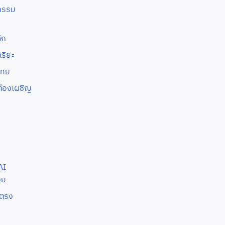
รกรรม
ีก
ฉริยะ
ไทย
ต้องเผชิญ
AI
อย
ยตรง