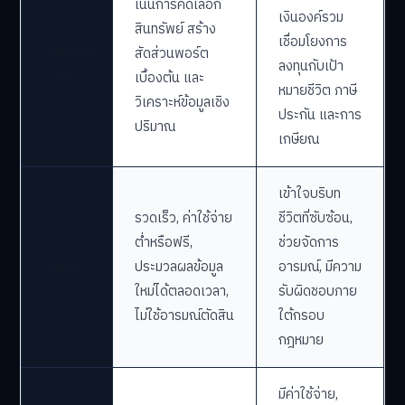
เน้นการคัดเลือก
เงินองค์รวม
สินทรัพย์ สร้าง
เชื่อมโยงการ
ขอบเขต
สัดส่วนพอร์ต
ลงทุนกับเป้า
งาน
เบื้องต้น และ
หมายชีวิต ภาษี
วิเคราะห์ข้อมูลเชิง
ประกัน และการ
ปริมาณ
เกษียณ
เข้าใจบริบท
รวดเร็ว, ค่าใช้จ่าย
ชีวิตที่ซับซ้อน,
ต่ำหรือฟรี,
ช่วยจัดการ
จุดแข็ง
ประมวลผลข้อมูล
อารมณ์, มีความ
ใหม่ได้ตลอดเวลา,
รับผิดชอบภาย
ไม่ใช้อารมณ์ตัดสิน
ใต้กรอบ
กฎหมาย
มีค่าใช้จ่าย,