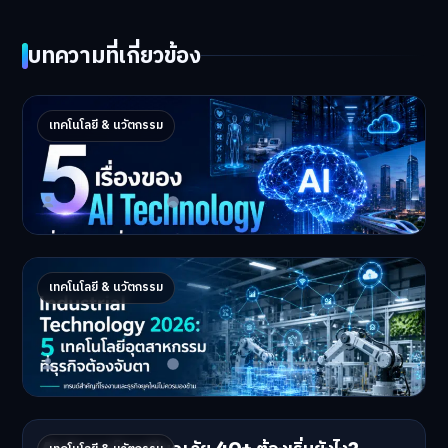
บทความที่เกี่ยวข้อง
5 เรื่องของ AI Technology ที่กำลังเปลี่ยนโลก
เทคโนโลยี & นวัตกรรม
ในปี 2026
5 AI Technology ที่กำล…
Master Bussiness
2 กรกฎาคม 2026
Industrial 2026 : 5 เทคโนโลยีอุตสาหกรรมที่
เทคโนโลยี & นวัตกรรม
ธุรกิจต้องจับตา
Industrial Technology …
Master Bussiness
1 กรกฎาคม 2026