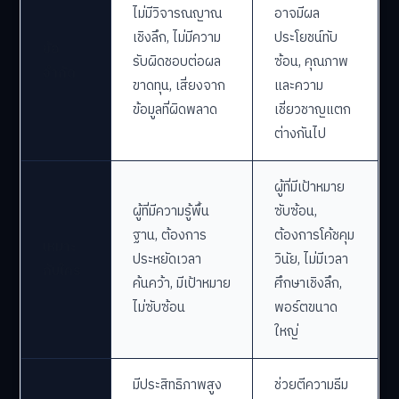
ไม่มีวิจารณญาณ
อาจมีผล
เชิงลึก, ไม่มีความ
ประโยชน์ทับ
ข้อ
รับผิดชอบต่อผล
ซ้อน, คุณภาพ
จำกัด
ขาดทุน, เสี่ยงจาก
และความ
ข้อมูลที่ผิดพลาด
เชี่ยวชาญแตก
ต่างกันไป
ผู้ที่มีเป้าหมาย
ผู้ที่มีความรู้พื้น
ซับซ้อน,
ฐาน, ต้องการ
ต้องการโค้ชคุม
เหมาะ
ประหยัดเวลา
วินัย, ไม่มีเวลา
กับใคร
ค้นคว้า, มีเป้าหมาย
ศึกษาเชิงลึก,
ไม่ซับซ้อน
พอร์ตขนาด
ใหญ่
มีประสิทธิภาพสูง
ช่วยตีความธีม