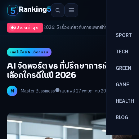
Ranking
5
 Trends 2026: 5 เรื่องเกี่ยวกับการแพทย์ที่ควรรู้
/
ดอกเบี้ยขาขึ้นรอบใหม่! จัด
อัปเดตล่าสุด
SPORT
TECH
เทคโนโลยี & นวัตกรรม
AI จัดพอร์ต vs ที่ปรึกษาการเงิน:
GREEN
เลือกใครดีในปี 2026
GAME
M
Master Bussiness
เผยแพร่ 27 พฤษภาคม 2026
อ่าน 28 นาที
HEALTH
BLOG