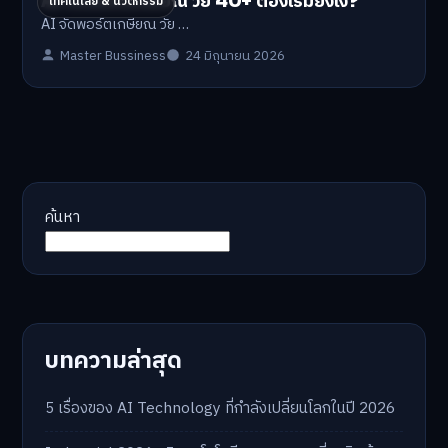
AI จัดพอร์ตเกษียณ วัย 40+ ต้องเริ่มยังไง?
เทคโนโลยี & นวัตกรรม
AI จัดพอร์ตเกษียณ วัย …
Master Bussiness
24 มิถุนายน 2026
ค้นหา
บทความล่าสุด
5 เรื่องของ AI Technology ที่กำลังเปลี่ยนโลกในปี 2026