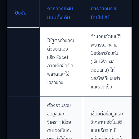
การวางแผน
การวางแผน
ปัจจัย
แบบดั้งเดิม
โดยใช้ AI
คำนวณอัตโนมัติ
ใช้สูตรคำนวณ
พิจารณาหลาย
การ
ด้วยตนเอง
ปัจจัยพร้อมกัน
คำนวณ
หรือ Excel
(เงินเฟ้อ, ผล
เป้า
อาจเกิดข้อผิด
ตอบแทน) ให้
หมาย
พลาดและใช้
ผลลัพธ์ที่แม่นยำ
เวลานาน
และรวดเร็ว
ต้องรวบรวม
ข้อมูลและ
เชื่อมต่อข้อมูลและ
การ
วิเคราะห์ด้วย
วิเคราะห์อัตโนมัติ
ติดตาม
ตนเองเป็นระ
แบบเรียลไทม์
และ