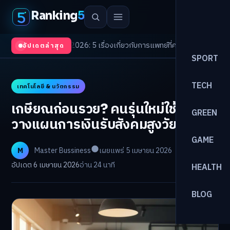
Ranking
5
Trends 2026: 5 เรื่องเกี่ยวกับการแพทย์ที่ควรรู้
/
ดอกเบี้ยขาขึ้นรอบใหม่! จัดพ
อัปเดตล่าสุด
SPORT
TECH
เทคโนโลยี & นวัตกรรม
เกษียณก่อนรวย? คนรุ่นใหม่ใช้ AI
GREEN
วางแผนการเงินรับสังคมสูงวัย
GAME
M
Master Bussiness
เผยแพร่ 5 เมษายน 2026
อัปเดต 6 เมษายน 2026
อ่าน 24 นาที
HEALTH
BLOG