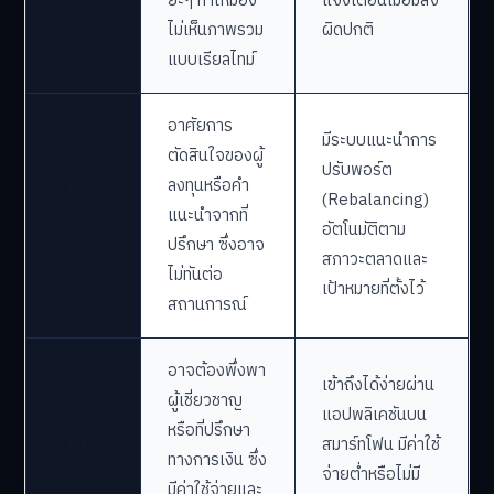
ยะๆ ทำให้มอง
แจ้งเตือนเมื่อมีสิ่ง
วิเคราะห์
ไม่เห็นภาพรวม
ผิดปกติ
แบบเรียลไทม์
อาศัยการ
มีระบบแนะนำการ
ตัดสินใจของผู้
ปรับพอร์ต
การปรับ
ลงทุนหรือคำ
(Rebalancing)
พอร์ต
แนะนำจากที่
อัตโนมัติตาม
ลงทุน
ปรึกษา ซึ่งอาจ
สภาวะตลาดและ
ไม่ทันต่อ
เป้าหมายที่ตั้งไว้
สถานการณ์
อาจต้องพึ่งพา
เข้าถึงได้ง่ายผ่าน
ผู้เชี่ยวชาญ
แอปพลิเคชันบน
หรือที่ปรึกษา
การเข้า
สมาร์ทโฟน มีค่าใช้
ทางการเงิน ซึ่ง
ถึง
จ่ายต่ำหรือไม่มี
มีค่าใช้จ่ายและ