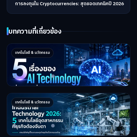
การลงทุนใน Cryptocurrencies: สุดยอดเทคนิคปี 2026
บทความที่เกี่ยวข้อง
5 เรื่องของ AI Technology ที่กำลังเปลี่ยนโลก
เทคโนโลยี & นวัตกรรม
ในปี 2026
5 AI Technology ที่กำล…
Master Bussiness
2 กรกฎาคม 2026
Industrial 2026 : 5 เทคโนโลยีอุตสาหกรรมที่
เทคโนโลยี & นวัตกรรม
ธุรกิจต้องจับตา
Industrial Technology …
Master Bussiness
1 กรกฎาคม 2026