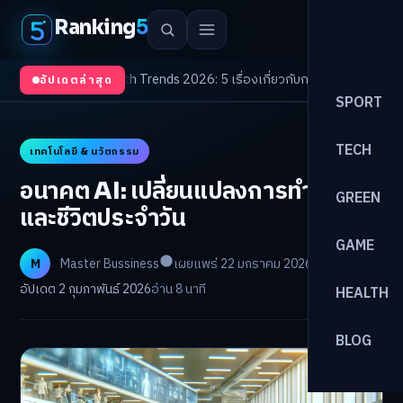
Ranking
5
บตา
/
Health Trends 2026: 5 เรื่องเกี่ยวกับการแพทย์ที่ควรรู้
/
ดอกเบี้ยขาขึ้นร
อัปเดตล่าสุด
SPORT
TECH
เทคโนโลยี & นวัตกรรม
อนาคต AI: เปลี่ยนแปลงการทำงาน
GREEN
และชีวิตประจำวัน
GAME
M
Master Bussiness
เผยแพร่ 22 มกราคม 2026
อัปเดต 2 กุมภาพันธ์ 2026
อ่าน 8 นาที
HEALTH
BLOG