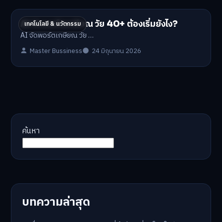
AI จัดพอร์ตเกษียณ วัย 40+ ต้องเริ่มยังไง?
เทคโนโลยี & นวัตกรรม
AI จัดพอร์ตเกษียณ วัย …
Master Bussiness
24 มิถุนายน 2026
ค้นหา
บทความล่าสุด