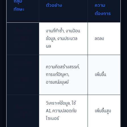
กลุ่ม
ตัวอย่าง
ความ
ทักษะ
ต้องการ
ทักษะที่ AI
งานที่ทำซ้ำ, งานป้อน
สามารถ
ข้อมูล, งานประมวล
ลดลง
แทนที่
ผล
ทักษะที่ AI
ความคิดสร้างสรรค์,
ไม่
การแก้ปัญหา,
เพิ่มขึ้น
สามารถ
อารมณ์มนุษย์
แทนที่
วิเคราะห์ข้อมูล, ใช้
ทักษะด้าน
AI, ความปลอดภัย
เพิ่มขึ้นสูง
เทคโนโลยี
ไซเบอร์