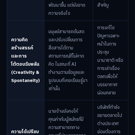
พัฒนาขึ้น แต่ยังขาด
สำคัญ
ความจริงใจ
การแก้ไข
มนุษย์สามารถด้นสด
ปัญหาเฉพาะ
ความคิด
และปรับเปลี่ยนการ
หน้าในการ
สร้างสรรค์
สื่อสารได้ตาม
ประชุม
และการ
สถานการณ์ที่ไม่คาด
นานาชาติ หรือ
โต้ตอบฉับพลัน
คิด ในขณะที่ AI
การเล่าเรื่อง
(Creativity &
ทำงานตามข้อมูลและ
ตลกเพื่อให้
Spontaneity)
รูปแบบที่เคยเรียนรู้มา
บรรยากาศ
เท่านั้น
ผ่อนคลาย
บริษัทที่กำลัง
นายจ้างยังคงให้
ขยายตลาดไป
คุณค่ากับผู้สมัครที่มี
ต่างประเทศ
ความสามารถทาง
ความได้เปรียบ
ย่อมต้องการ