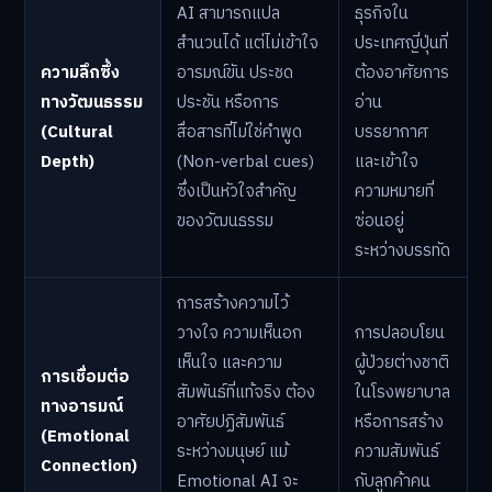
AI สามารถแปล
ธุรกิจใน
สำนวนได้ แต่ไม่เข้าใจ
ประเทศญี่ปุ่นที่
ความลึกซึ้ง
อารมณ์ขัน ประชด
ต้องอาศัยการ
ทางวัฒนธรรม
ประชัน หรือการ
อ่าน
(Cultural
สื่อสารที่ไม่ใช่คำพูด
บรรยากาศ
Depth)
(Non-verbal cues)
และเข้าใจ
ซึ่งเป็นหัวใจสำคัญ
ความหมายที่
ของวัฒนธรรม
ซ่อนอยู่
ระหว่างบรรทัด
การสร้างความไว้
วางใจ ความเห็นอก
การปลอบโยน
เห็นใจ และความ
ผู้ป่วยต่างชาติ
การเชื่อมต่อ
สัมพันธ์ที่แท้จริง ต้อง
ในโรงพยาบาล
ทางอารมณ์
อาศัยปฏิสัมพันธ์
หรือการสร้าง
(Emotional
ระหว่างมนุษย์ แม้
ความสัมพันธ์
Connection)
Emotional AI จะ
กับลูกค้าคน