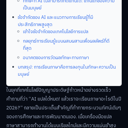
ทักษะที่ AI ไม่สามารถทดแทนได้: แก่นแท้ของความ
เป็นมนุษย์
ข้อจำกัดของ AI และแนวทางการเรียนรู้ที่มี
ประสิทธิภาพสูงสุด
เข้าใจข้อจำกัดของเทคโนโลยีการแปล
กลยุทธ์การเรียนรู้แบบผสมผสานเพื่อผลลัพธ์ที่ดี
ที่สุด
อนาคตของการวัดผลทักษะทางภาษา
บทสรุป: การเรียนภาษาคือการลงทุนในทักษะความเป็น
มนุษย์
ในยุคที่เทคโนโลยีปัญญาประดิษฐ์ก้าวหน้าอย่างรวดเร็ว
คำถามที่ว่า “AI แปลได้หมด! แล้วเราจะเรียนภาษาอะไรดีในปี
2026?” กลายเป็นประเด็นสำคัญที่ท้าทายกระบวนทัศน์เดิมๆ
ของการศึกษาและการพัฒนาตนเอง. เมื่อเครื่องมือแปล
ภาษาสามารถทำงานได้แบบเรียลไทม์และมีความแม่นยำสูง