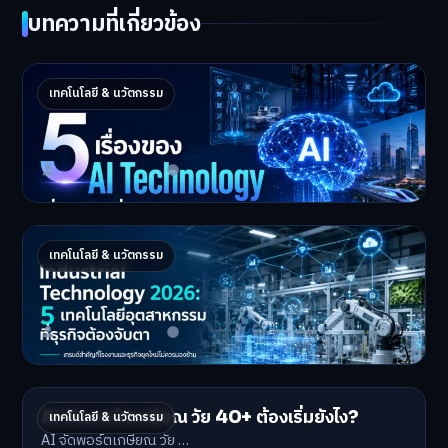
บทความที่เกี่ยวข้อง
5 เรื่องของ AI Technology ที่กำลังเปลี่ยนโลก
เทคโนโลยี & นวัตกรรม
ในปี 2026
5 AI Technology ที่กำล…
Master Bussiness
2 กรกฎาคม 2026
Industrial 2026 : 5 เทคโนโลยีอุตสาหกรรมที่
เทคโนโลยี & นวัตกรรม
ธุรกิจต้องจับตา
Industrial Technology …
Master Bussiness
1 กรกฎาคม 2026
AI จัดพอร์ตเกษียณ วัย 40+ ต้องเริ่มยังไง?
เทคโนโลยี & นวัตกรรม
AI จัดพอร์ตเกษียณ วัย …