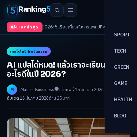
Ranking
5
Trends 2026: 5 เรื่องเกี่ยวกับการแพทย์ที่ควรรู้
/
ดอกเบี้ยขาขึ้นรอบใหม่! จัด
อัปเดตล่าสุด
SPORT
TECH
เทคโนโลยี & นวัตกรรม
AI แปลได้หมด! แล้วเราจะเรียนภาษา
GREEN
อะไรดีในปี 2026?
GAME
M
Master Bussiness
เผยแพร่ 15 มีนาคม 2026
อัปเดต 16 มีนาคม 2026
อ่าน 25 นาที
HEALTH
BLOG