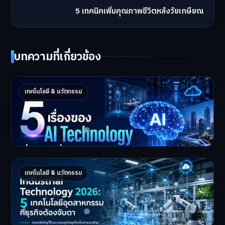
5 เทคนิคเพิ่มคุณภาพชีวิตหลังวัยเกษียณ
บทความที่เกี่ยวข้อง
5 เรื่องของ AI Technology ที่กำลังเปลี่ยนโลก
เทคโนโลยี & นวัตกรรม
ในปี 2026
5 AI Technology ที่กำล…
Master Bussiness
2 กรกฎาคม 2026
Industrial 2026 : 5 เทคโนโลยีอุตสาหกรรมที่
เทคโนโลยี & นวัตกรรม
ธุรกิจต้องจับตา
Industrial Technology …
Master Bussiness
1 กรกฎาคม 2026