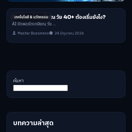
AI จัดพอร์ตเกษียณ วัย 40+ ต้องเริ่มยังไง?
เทคโนโลยี & นวัตกรรม
AI จัดพอร์ตเกษียณ วัย …
Master Bussiness
24 มิถุนายน 2026
ค้นหา
บทความล่าสุด