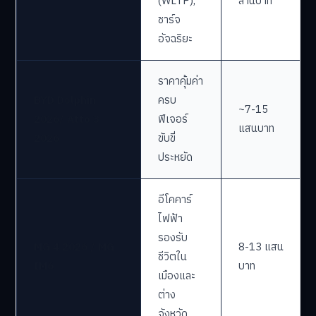
(WLTP),
ล้านบาท
ชาร์จ
อัจฉริยะ
ราคาคุ้มค่า
BYD Dolphin
ครบ
~7-15
2026/ Atto 3
ฟีเจอร์
แสนบาท
2026
ขับขี่
ประหยัด
อีโคคาร์
ไฟฟ้า
รองรับ
MG 4 2026 / MG
8-13 แสน
ชีวิตใน
IM6
บาท
เมืองและ
ต่าง
จังหวัด