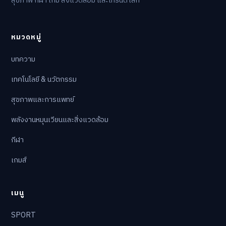
สุขภาพ กีฬา เกม สิ่งแวดล้อม และเทรนด์โลก
หมวดหมู่
บทความ
เทคโนโลยี & นวัตกรรม
สุขภาพและการแพทย์
พลังงานหมุนเวียนและสิ่งแวดล้อม
กีฬา
เกมส์
เมนู
SPORT