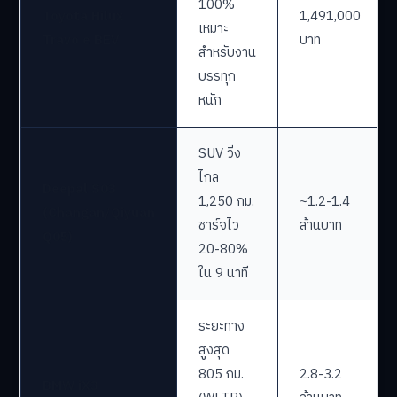
100%
Toyota Hilux
1,491,000
เหมาะ
Travo e BEV
บาท
สำหรับงาน
บรรทุก
หนัก
SUV วิ่ง
ไกล
Deepal S03
1,250 กม.
~1.2-1.4
(Changan/Qiyuan
ชาร์จไว
ล้านบาท
Q05)
20-80%
ใน 9 นาที
ระยะทาง
สูงสุด
805 กม.
2.8-3.2
BMW iX3