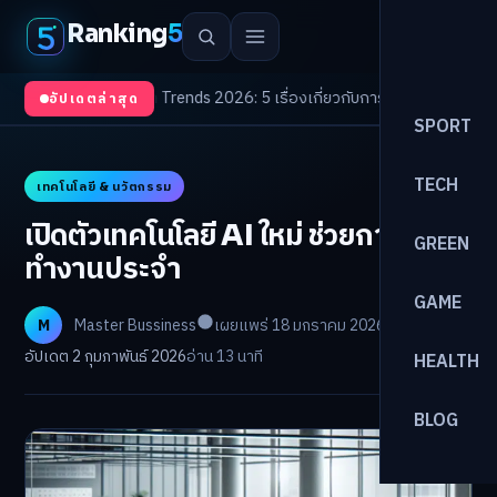
Ranking
5
ตา
/
Health Trends 2026: 5 เรื่องเกี่ยวกับการแพทย์ที่ควรรู้
/
ดอกเบี้ยขาขึ้นรอ
อัปเดตล่าสุด
SPORT
TECH
เทคโนโลยี & นวัตกรรม
เปิดตัวเทคโนโลยี AI ใหม่ ช่วยการ
GREEN
ทำงานประจำ
GAME
M
Master Bussiness
เผยแพร่ 18 มกราคม 2026
อัปเดต 2 กุมภาพันธ์ 2026
อ่าน 13 นาที
HEALTH
BLOG