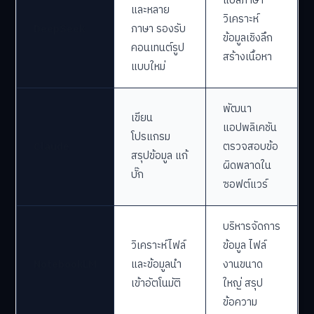
แปลภาษา
และหลาย
วิเคราะห์
DeepSeek
ภาษา รองรับ
ข้อมูลเชิงลึก
คอนเทนต์รูป
สร้างเนื้อหา
แบบใหม่
พัฒนา
เขียน
แอปพลิเคชัน
โปรแกรม
Claude
ตรวจสอบข้อ
สรุปข้อมูล แก้
ผิดพลาดใน
บั๊ก
ซอฟต์แวร์
บริหารจัดการ
วิเคราะห์ไฟล์
ข้อมูล ไฟล์
NotebookLM
และข้อมูลนำ
งานขนาด
เข้าอัตโนมัติ
ใหญ่ สรุป
ข้อความ