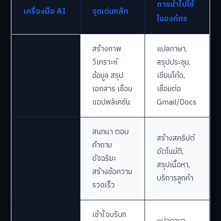
การนำไปใช้
เครื่องมือ AI
จุดเด่นหลัก
ในองค์กร
สร้างภาพ
แปลภาษา,
วิเคราะห์
สรุปประชุม,
Gemini
ข้อมูล สรุป
เขียนโค้ด,
เอกสาร เชื่อม
เชื่อมต่อ
แอปพลิเคชัน
Gmail/Docs
สนทนา ตอบ
สร้างสคริปต์
คำถาม
อัตโนมัติ,
ChatGPT
อัจฉริยะ
สรุปเนื้อหา,
สร้างข้อความ
บริการลูกค้า
รวดเร็ว
เข้าใจบริบท