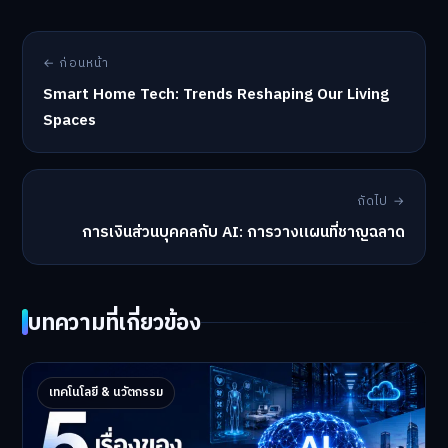
← ก่อนหน้า
Smart Home Tech: Trends Reshaping Our Living
Spaces
ถัดไป →
การเงินส่วนบุคคลกับ AI: การวางแผนที่ชาญฉลาด
บทความที่เกี่ยวข้อง
5 เรื่องของ AI Technology ที่กำลังเปลี่ยนโลก
เทคโนโลยี & นวัตกรรม
ในปี 2026
5 AI Technology ที่กำล…