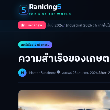
Ranking
5
TOP 5 OF THE WORLD
ลี่ยนโลกในปี 2026
/
Industrial 2026 : 5 เทคโนโลยีอุตสาหกรรมที่ธุรกิจต้
อัปเดตล่าสุด
เทคโนโลยี & นวัตกรรม
ความสำเร็จของเกษตร
M
Master Bussiness
เผยแพร่ 25 มกราคม 2026
อัปเดต 