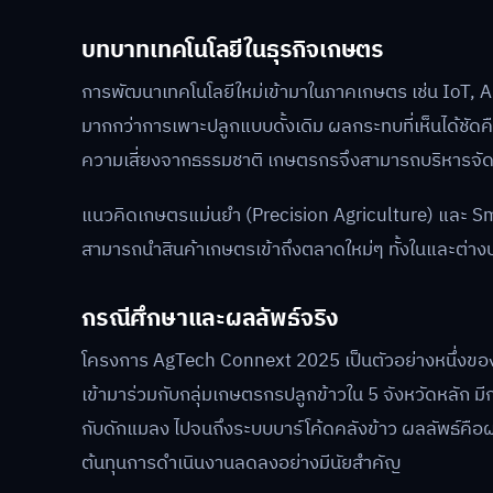
บทบาทเทคโนโลยีในธุรกิจเกษตร
การพัฒนาเทคโนโลยีใหม่เข้ามาในภาคเกษตร เช่น IoT, A
มากกว่าการเพาะปลูกแบบดั้งเดิม ผลกระทบที่เห็นได้ชั
ความเสี่ยงจากธรรมชาติ เกษตรกรจึงสามารถบริหารจัด
แนวคิดเกษตรแม่นยำ (Precision Agriculture) และ Sm
สามารถนำสินค้าเกษตรเข้าถึงตลาดใหม่ๆ ทั้งในและต่างป
กรณีศึกษาและผลลัพธ์จริง
โครงการ AgTech Connext 2025 เป็นตัวอย่างหนึ่งของค
เข้ามาร่วมกับกลุ่มเกษตรกรปลูกข้าวใน 5 จังหวัดหลัก ม
กับดักแมลง ไปจนถึงระบบบาร์โค้ดคลังข้าว ผลลัพธ์คือผ
ต้นทุนการดำเนินงานลดลงอย่างมีนัยสำคัญ