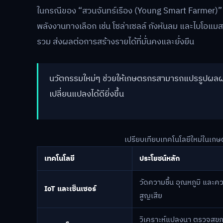
ในกรณีของ “สวนจันทร์เรือง (Young Smart Farmer)
พลังงานทางเลือก เช่น โซล่าเซลล์ กังหันลม และไบโอ
รวม ส่งผลต่อการสร้างรายได้ที่มั่นคงและยั่งยืน
นวัตกรรมใหม่ๆ ช่วยให้เกษตรกรสามารถแปรรูปผลผล
เปลี่ยนแปลงได้ดียิ่งขึ้น
เปรียบเทียบเทคโนโลยีใหม่ในเก
เทคโนโลยี
ประโยชน์หลัก
วัดความชื้น อุณหภูมิ และค
IoT และเซ็นเซอร์
สูญเสีย
วิเคราะห์แปลงนา ตรวจสุข