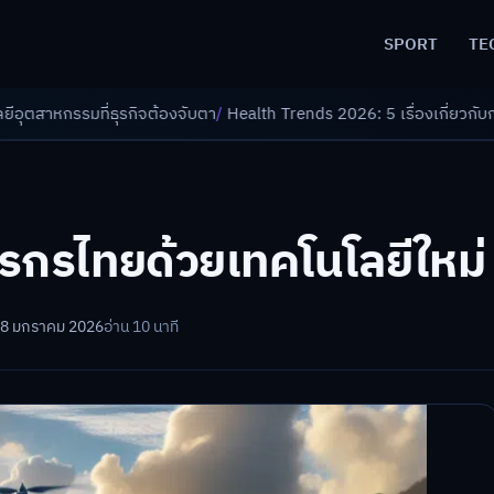
SPORT
TE
องจับตา
/
Health Trends 2026: 5 เรื่องเกี่ยวกับการแพทย์ที่ควรรู้
/
ดอกเบี้
กรไทยด้วยเทคโนโลยีใหม่
28 มกราคม 2026
อ่าน 10 นาที