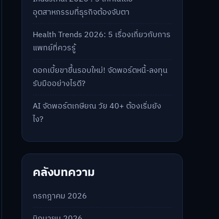
อุตสาหกรรมที่ธุรกิจต้องจับตา
Health Trends 2026: 5 เรื่องเกี่ยวกับการ
แพทย์ที่ควรรู้
ดอกเบี้ยขาขึ้นรอบใหม่! จัดพอร์ตหนี้-ลงทุน
รับมืออย่างไรดี?
AI จัดพอร์ตเกษียณ วัย 40+ ต้องเริ่มยัง
ไง?
คลังบทความ
กรกฎาคม 2026
มิถุนายน 2026