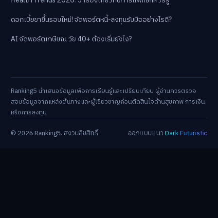
Health Trends 2026: 5 เรื่องเกี่ยวกับการแพทย์ที่ควรรู้
ดอกเบี้ยขาขึ้นรอบใหม่! จัดพอร์ตหนี้-ลงทุนรับมืออย่างไรดี?
AI จัดพอร์ตเกษียณ วัย 40+ ต้องเริ่มยังไง?
Ranking5 นำเสนอข้อมูลเพื่อการเรียนรู้และเปรียบเทียบ ผู้อ่านควรตรวจ
สอบข้อมูลจากแหล่งต้นทางและผู้เชี่ยวชาญก่อนตัดสินใจด้านสุขภาพ การเงิน
หรือการลงทุน
© 2026 Ranking5. สงวนลิขสิทธิ์
ออกแบบแนว
Dark Futuristic