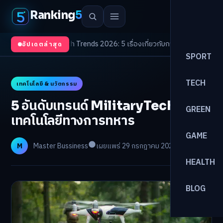
Ranking
5
จับตา
/
Health Trends 2026: 5 เรื่องเกี่ยวกับการแพทย์ที่ควรรู้
/
ดอกเบี้ยขาขึ้
อัปเดตล่าสุด
SPORT
TECH
เทคโนโลยี & นวัตกรรม
5 อันดับเทรนด์ MilitaryTech
GREEN
เทคโนโลยีทางการทหาร
GAME
M
Master Bussiness
เผยแพร่ 29 กรกฎาคม 2025
อ่าน 7 นาที
HEALTH
BLOG