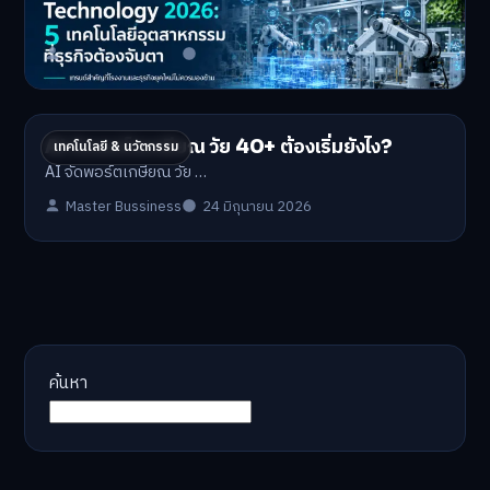
Industrial Technology …
Master Bussiness
1 กรกฎาคม 2026
AI จัดพอร์ตเกษียณ วัย 40+ ต้องเริ่มยังไง?
เทคโนโลยี & นวัตกรรม
AI จัดพอร์ตเกษียณ วัย …
Master Bussiness
24 มิถุนายน 2026
ค้นหา