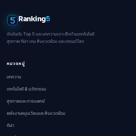
Ranking
5
จัดอันดับ Top 5 และบทความเจาะลึกด้านเทคโนโลยี
สุขภาพ กีฬา เกม สิ่งแวดล้อม และเทรนด์โลก
หมวดหมู่
บทความ
เทคโนโลยี & นวัตกรรม
สุขภาพและการแพทย์
พลังงานหมุนเวียนและสิ่งแวดล้อม
กีฬา