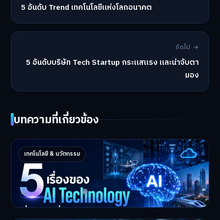
5 อันดับ Trend เทคโนโลยีแห่งโลกอนาคต
ถัดไป →
5 อันดับบริษัท Tech Startup กระแสแรง และน่าจับตา
มอง
บทความที่เกี่ยวข้อง
5 เรื่องของ AI Technology ที่กำลังเปลี่ยนโลก
เทคโนโลยี & นวัตกรรม
ในปี 2026
5 AI Technology ที่กำล…
Master Bussiness
2 กรกฎาคม 2026