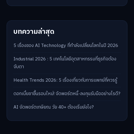
บทความล่าสุด
5 เรื่องของ AI Technology ที่กำลังเปลี่ยนโลกในปี 2026
Industrial 2026 : 5 เทคโนโลยีอุตสาหกรรมที่ธุรกิจต้อง
จับตา
Health Trends 2026: 5 เรื่องเกี่ยวกับการแพทย์ที่ควรรู้
ดอกเบี้ยขาขึ้นรอบใหม่! จัดพอร์ตหนี้-ลงทุนรับมืออย่างไรดี?
AI จัดพอร์ตเกษียณ วัย 40+ ต้องเริ่มยังไง?