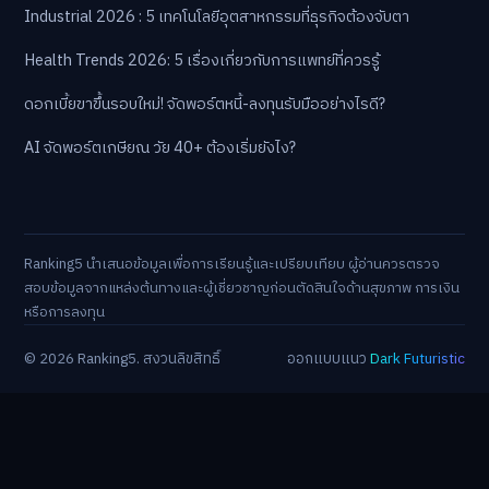
Industrial 2026 : 5 เทคโนโลยีอุตสาหกรรมที่ธุรกิจต้องจับตา
Health Trends 2026: 5 เรื่องเกี่ยวกับการแพทย์ที่ควรรู้
ดอกเบี้ยขาขึ้นรอบใหม่! จัดพอร์ตหนี้-ลงทุนรับมืออย่างไรดี?
AI จัดพอร์ตเกษียณ วัย 40+ ต้องเริ่มยังไง?
Ranking5 นำเสนอข้อมูลเพื่อการเรียนรู้และเปรียบเทียบ ผู้อ่านควรตรวจ
สอบข้อมูลจากแหล่งต้นทางและผู้เชี่ยวชาญก่อนตัดสินใจด้านสุขภาพ การเงิน
หรือการลงทุน
© 2026 Ranking5. สงวนลิขสิทธิ์
ออกแบบแนว
Dark Futuristic