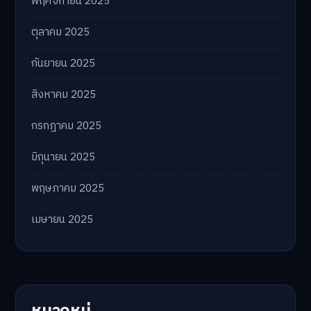
พฤศจิกายน 2025
ตุลาคม 2025
กันยายน 2025
สิงหาคม 2025
กรกฎาคม 2025
มิถุนายน 2025
พฤษภาคม 2025
เมษายน 2025
หมวดหมู่