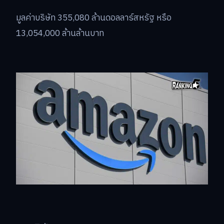
มูลค่าบริษัท 355,080 ล้านดอลลาร์สหรัฐ หรือ
13,054,000 ล้านล้านบาท