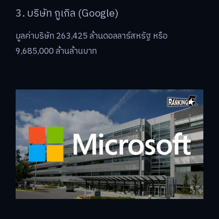
3. บริษัท กูเกิล (Google)
มูลค่าบริษัท 263,425 ล้านดอลลาร์สหรัฐ หรือ
9,685,000 ล้านล้านบาท