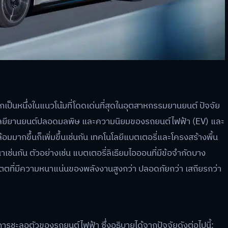
วโลกเป็นหนึ่งในแนวโน้มที่โดดเด่นที่สุดในอุตสาหกรรมยานยนต์ ปัจจัย
นโลยียานยนต์ปลอดมลพิษ และความนิยมของรถยนต์ไฟฟ้า (EV) และ
มมากขึ้นก็เพิ่มขึ้นเช่นกัน เทคโนโลยีแบตเตอรี่และโครงสร้างพื้น
ช่นกัน ตัวอย่างเช่น แบตเตอรี่ลิเธียมไอออนที่มีข้อจำกัดบาง
เตตที่มีความหนาแน่นของพลังงานสูงกว่า ปลอดภัยกว่า เสถียรกว่า
ารชะลอตัวของรถยนต์ไฟฟ้า ซึ่งอธิบายได้จากปัจจัยดังต่อไปนี้: