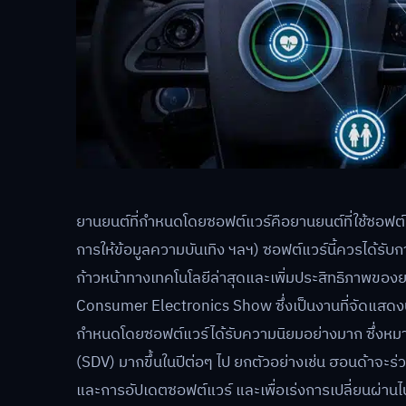
ยานยนต์ที่กำหนดโดยซอฟต์แวร์คือยานยนต์ที่ใช้ซอฟต์แ
การให้ข้อมูลความบันเทิง ฯลฯ) ซอฟต์แวร์นี้ควรได้รับ
ก้าวหน้าทางเทคโนโลยีล่าสุดและเพิ่มประสิทธิภาพของย
Consumer Electronics Show ซึ่งเป็นงานที่จัดแส
กำหนดโดยซอฟต์แวร์ได้รับความนิยมอย่างมาก ซึ่งหมา
(SDV) มากขึ้นในปีต่อๆ ไป ยกตัวอย่างเช่น ฮอนด้าจะ
และการอัปเดตซอฟต์แวร์ และเพื่อเร่งการเปลี่ยนผ่านไปสู่