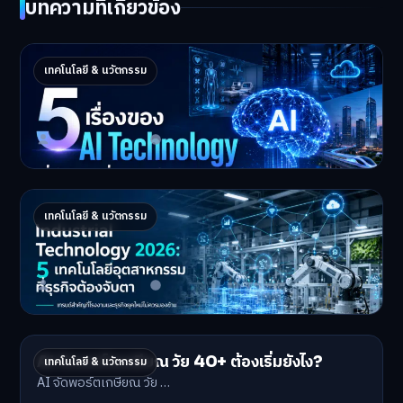
บทความที่เกี่ยวข้อง
5 เรื่องของ AI Technology ที่กำลังเปลี่ยนโลก
เทคโนโลยี & นวัตกรรม
ในปี 2026
5 AI Technology ที่กำล…
Master Bussiness
2 กรกฎาคม 2026
Industrial 2026 : 5 เทคโนโลยีอุตสาหกรรมที่
เทคโนโลยี & นวัตกรรม
ธุรกิจต้องจับตา
Industrial Technology …
Master Bussiness
1 กรกฎาคม 2026
AI จัดพอร์ตเกษียณ วัย 40+ ต้องเริ่มยังไง?
เทคโนโลยี & นวัตกรรม
AI จัดพอร์ตเกษียณ วัย …