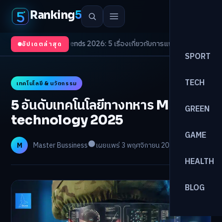
Ranking
5
Health Trends 2026: 5 เรื่องเกี่ยวกับการแพทย์ที่ควรรู้
/
ดอกเบี้ยขาขึ้นรอบให
อัปเดตล่าสุด
SPORT
TECH
เทคโนโลยี & นวัตกรรม
5 อันดับเทคโนโลยีทางทหาร Military
GREEN
technology 2025
GAME
M
Master Bussiness
เผยแพร่ 3 พฤศจิกายน 2025
อ่าน 15 นาที
HEALTH
BLOG