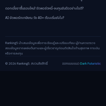
ดอกเบี้ยขาขึ้นรอบใหม่! จัดพอร์ตหนี้-ลงทุนรับมืออย่างไรดี?
AI จัดพอร์ตเกษียณ วัย 40+ ต้องเริ่มยังไง?
Ranking5 นำเสนอข้อมูลเพื่อการเรียนรู้และเปรียบเทียบ ผู้อ่านควรตรวจ
สอบข้อมูลจากแหล่งต้นทางและผู้เชี่ยวชาญก่อนตัดสินใจด้านสุขภาพ การเงิน
หรือการลงทุน
© 2026 Ranking5. สงวนลิขสิทธิ์
ออกแบบแนว
Dark Futuristic