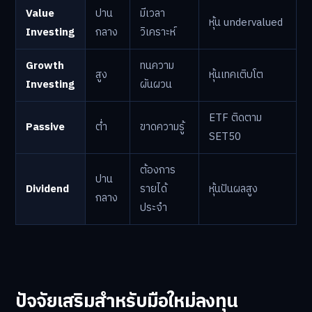
Value
ปาน
มีเวลา
หุ้น undervalued
Investing
กลาง
วิเคราะห์
Growth
ทนความ
สูง
หุ้นเทคเติบโต
Investing
ผันผวน
ETF ติดตาม
Passive
ต่ำ
ขาดความรู้
SET50
ต้องการ
ปาน
Dividend
รายได้
หุ้นปันผลสูง
กลาง
ประจำ
ปัจจัยเสริมสำหรับมือใหม่ลงทุน