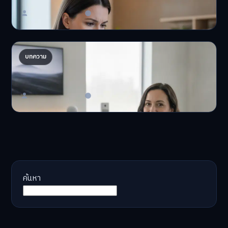
Master Bussiness
23 มิถุนายน 2026
AI จัดพอร์ตให้ปัง! เทรนด์ลงทุนยุคใหม่ ไม่ต้องเฝ้า
บทความ
จอ
AI จัดพอร์ตให้ปัง! หมด…
Master Bussiness
23 มิถุนายน 2026
ค้นหา