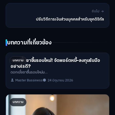
ถัดไป →
ปรับวิถีการเงินส่วนบุคคลสำหรับยุคดิจิทัล
บทความที่เกี่ยวข้อง
ดอกเบี้ยขาขึ้นรอบใหม่! จัดพอร์ตหนี้-ลงทุนรับมือ
บทความ
อย่างไรดี?
ดอกเบี้ยขาขึ้นรอบใหม่ม…
Master Bussiness
24 มิถุนายน 2026
ปรับพอร์ตรับ ‘เงินดิจิทัล 2.0’ จัดสรรงบอย่างไรไม่
บทความ
ให้พัง
'เงินดิจิทัล 2.0' มาแล…