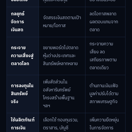
กลยุทธ์
ลดโอกาสพลาด
จัดสรรเงินสดตามเป้า
จัดการ
ผลตอบแทนจาก
หมาย/โอกาส
เงินสด
ตลาด
กระจายความ
กระจาย
ขยายพอร์ตไปตลาด
เสี่ยง ลด
ความเสี่ยงสู่
หุ้นต่างประเทศและ
เสถียรภาพตาม
ตลาดโลก
สินทรัพย์หลากหลาย
ตลาดเดียว
เพิ่มสัดส่วนใน
การลงทุนใน
ต้านทานเงินเฟ้อ
อสังหาริมทรัพย์
สินทรัพย์
มูลค่าปรับได้ตาม
โครงสร้างพื้นฐาน
จริง
สภาพเศรษฐกิจ
ฯลฯ
ใช้ผลิตภัณฑ์
เลือกใช้ กองทุนรวม,
เพิ่มความยืดหยุ่น
การเงิน
ตราสาร, บัญชี
ในการจัดการ