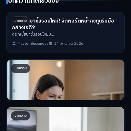
บทความที่เกี่ยวข้อง
ดอกเบี้ยขาขึ้นรอบใหม่! จัดพอร์ตหนี้-ลงทุนรับมือ
บทความ
อย่างไรดี?
ดอกเบี้ยขาขึ้นรอบใหม่ม…
Master Bussiness
24 มิถุนายน 2026
ปรับพอร์ตรับ ‘เงินดิจิทัล 2.0’ จัดสรรงบอย่างไรไม่
บทความ
ให้พัง
'เงินดิจิทัล 2.0' มาแล…
Master Bussiness
23 มิถุนายน 2026
AI จัดพอร์ตให้ปัง! เทรนด์ลงทุนยุคใหม่ ไม่ต้องเฝ้า
บทความ
จอ
AI จัดพอร์ตให้ปัง! หมด…