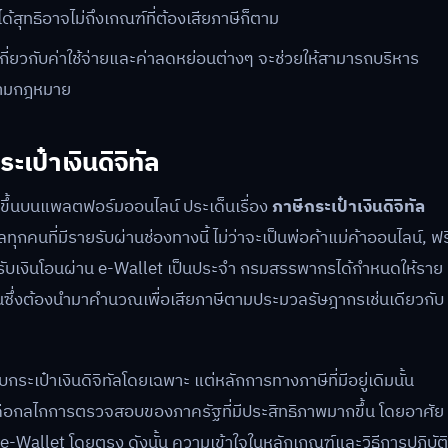
ุทธิอาจไม่ถึงเกณฑ์ที่ต้องเสียภาษีก็ตาม
ี่ยวกับค่าใช้จ่ายและค่าลดหย่อนต่างๆ จะช่วยให้สามารถบริหาร
งตามกฎหมาย
๋าเงินดิจิทัล
ิดขึ้นบนแพลตฟอร์มออนไลน์ ประเด็นเรื่อง
ภาษีกระเป๋าเงินดิจิทัล
กคนที่มีรายรับผ่านช่องทางนี้ ไม่ว่าจะเป็นพ่อค้าแม่ค้าออนไลน์, ฟร
การรับเงินโอนผ่าน e-Wallet เป็นประจำ กรมสรรพากรได้กำหนดให้ราย
ประเมินซึ่งต้องนำมาคำนวณเพื่อเสียภาษีตามประมวลรัษฎากรเช่นเดียวกับ
บกระเป๋าเงินดิจิทัลโดยเฉพาะ แต่หลักการทางภาษีที่มีอยู่เดิมนั้น
ไปคือกลไกการตรวจสอบของภาครัฐที่มีประสิทธิภาพมากขึ้น โดยอาศัย
ร e-Wallet โดยตรง ดังนั้น ความเข้าใจในหลักเกณฑ์และวิธีการปฏิบัติ