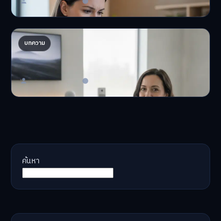
Master Bussiness
23 มิถุนายน 2026
AI จัดพอร์ตให้ปัง! เทรนด์ลงทุนยุคใหม่ ไม่ต้องเฝ้า
บทความ
จอ
AI จัดพอร์ตให้ปัง! หมด…
Master Bussiness
23 มิถุนายน 2026
ค้นหา