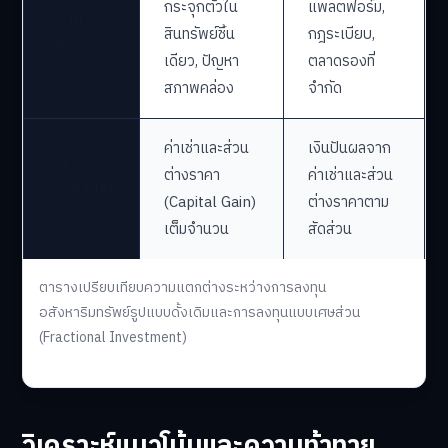
กระจุกตัวใน
แพลตฟอร์ม,
ความ
สินทรัพย์ชิ้น
กฎระเบียบ,
เสี่ยงหลัก
เดียว, ปัญหา
ตลาดรองที่
สภาพคล่อง
จำกัด
ค่าเช่าและส่วน
เงินปันผลจาก
ผล
ต่างราคา
ค่าเช่าและส่วน
ตอบแทนที่
(Capital Gain)
ต่างราคาตาม
คาดหวัง
เต็มจำนวน
สัดส่วน
ตารางเปรียบเทียบความแตกต่างระหว่างการลงทุน
อสังหาริมทรัพย์รูปแบบดั้งเดิมและการลงทุนแบบเศษส่วน
(Fractional Investment)
วิเคราะห์แนวโน้มและความท้าทาย