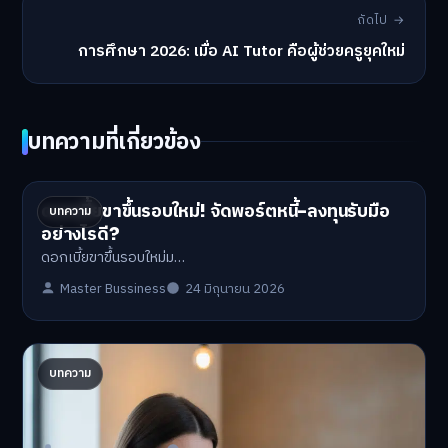
ถัดไป →
การศึกษา 2026: เมื่อ AI Tutor คือผู้ช่วยครูยุคใหม่
บทความที่เกี่ยวข้อง
ดอกเบี้ยขาขึ้นรอบใหม่! จัดพอร์ตหนี้-ลงทุนรับมือ
บทความ
อย่างไรดี?
ดอกเบี้ยขาขึ้นรอบใหม่ม…
Master Bussiness
24 มิถุนายน 2026
ปรับพอร์ตรับ ‘เงินดิจิทัล 2.0’ จัดสรรงบอย่างไรไม่
บทความ
ให้พัง
'เงินดิจิทัล 2.0' มาแล…