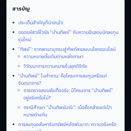
สารบัญ
ประเด็นสำคัญที่น่าสนใจ
ถอดรหัสวลีไวรัล “บ้านทิพย์” กับความฝันของนักลงทุน
รุ่นใหม่
“ทิพย์”: จากพจนานุกรมสู่ศัพท์สแลงบนโลกออนไลน์
ความหมายดั้งเดิมตามหลักภาษา
วิวัฒนาการความหมายในยุคดิจิทัล
“บ้านทิพย์” ในคำถาม: คือโครงการลงทุนหรือแค่
จินตนาการ?
การตรวจสอบข้อเท็จจริง: มีโครงการ “บ้านทิพย์”
อยู่จริงหรือไม่?
กรณีศึกษา “บ้านทิพย์มณี”: เมื่อชื่อคล้ายแต่เป้า
หมายต่างกัน
การลงทุนอสังหาริมทรัพย์หลักพันบาท: ความจริงหรือ