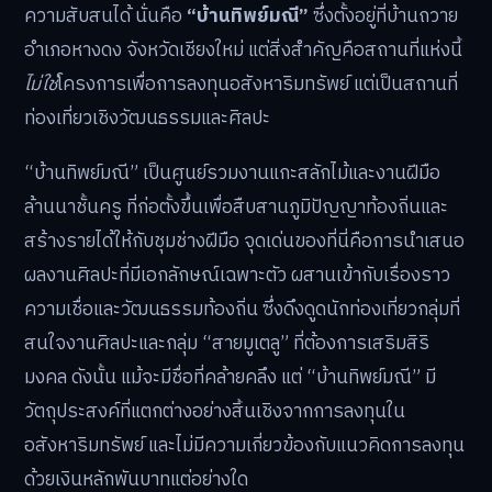
ความสับสนได้ นั่นคือ
“บ้านทิพย์มณี”
ซึ่งตั้งอยู่ที่บ้านถวาย
อำเภอหางดง จังหวัดเชียงใหม่ แต่สิ่งสำคัญคือสถานที่แห่งนี้
ไม่ใช่
โครงการเพื่อการลงทุนอสังหาริมทรัพย์ แต่เป็นสถานที่
ท่องเที่ยวเชิงวัฒนธรรมและศิลปะ
“บ้านทิพย์มณี” เป็นศูนย์รวมงานแกะสลักไม้และงานฝีมือ
ล้านนาชั้นครู ที่ก่อตั้งขึ้นเพื่อสืบสานภูมิปัญญาท้องถิ่นและ
สร้างรายได้ให้กับชุมช่างฝีมือ จุดเด่นของที่นี่คือการนำเสนอ
ผลงานศิลปะที่มีเอกลักษณ์เฉพาะตัว ผสานเข้ากับเรื่องราว
ความเชื่อและวัฒนธรรมท้องถิ่น ซึ่งดึงดูดนักท่องเที่ยวกลุ่มที่
สนใจงานศิลปะและกลุ่ม “สายมูเตลู” ที่ต้องการเสริมสิริ
มงคล ดังนั้น แม้จะมีชื่อที่คล้ายคลึง แต่ “บ้านทิพย์มณี” มี
วัตถุประสงค์ที่แตกต่างอย่างสิ้นเชิงจากการลงทุนใน
อสังหาริมทรัพย์ และไม่มีความเกี่ยวข้องกับแนวคิดการลงทุน
ด้วยเงินหลักพันบาทแต่อย่างใด