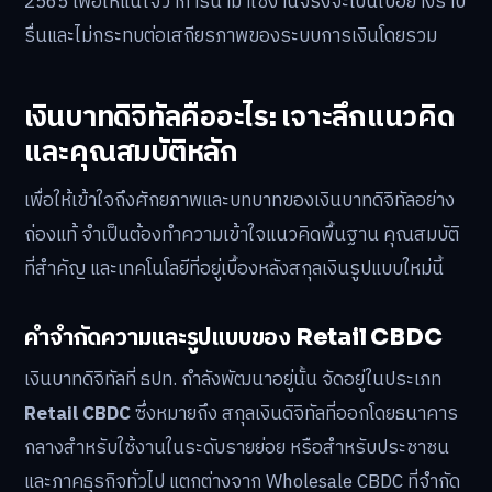
2565 เพื่อให้แน่ใจว่าการนำมาใช้งานจริงจะเป็นไปอย่างราบ
รื่นและไม่กระทบต่อเสถียรภาพของระบบการเงินโดยรวม
เงินบาทดิจิทัลคืออะไร: เจาะลึกแนวคิด
และคุณสมบัติหลัก
เพื่อให้เข้าใจถึงศักยภาพและบทบาทของเงินบาทดิจิทัลอย่าง
ถ่องแท้ จำเป็นต้องทำความเข้าใจแนวคิดพื้นฐาน คุณสมบัติ
ที่สำคัญ และเทคโนโลยีที่อยู่เบื้องหลังสกุลเงินรูปแบบใหม่นี้
คำจำกัดความและรูปแบบของ Retail CBDC
เงินบาทดิจิทัลที่ ธปท. กำลังพัฒนาอยู่นั้น จัดอยู่ในประเภท
Retail CBDC
ซึ่งหมายถึง สกุลเงินดิจิทัลที่ออกโดยธนาคาร
กลางสำหรับใช้งานในระดับรายย่อย หรือสำหรับประชาชน
และภาคธุรกิจทั่วไป แตกต่างจาก Wholesale CBDC ที่จำกัด