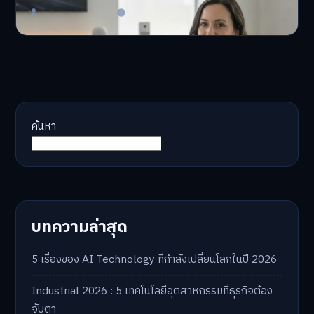
Master Bussiness
23 มิถุนายน 2026
ค้นหา
บทความล่าสุด
5 เรื่องของ AI Technology ที่กำลังเปลี่ยนโลกในปี 2026
Industrial 2026 : 5 เทคโนโลยีอุตสาหกรรมที่ธุรกิจต้อง
จับตา