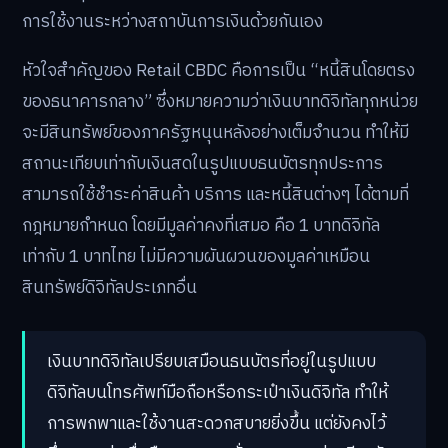
การใช้งานระหว่างสถาบันการเงินด้วยกันเอง
หัวใจสำคัญของ Retail CBDC คือการเป็น “หนี้สินโดยตรง
ของธนาคารกลาง” ซึ่งหมายความว่าเงินบาทดิจิทัลทุกหน่วย
จะมีสินทรัพย์ของภาครัฐหนุนหลังอย่างเต็มจำนวน ทำให้มี
สถานะเทียบเท่ากับเงินสดในรูปแบบธนบัตรทุกประการ
สามารถใช้ชำระค่าสินค้า บริการ และหนี้สินต่างๆ ได้ตามที่
กฎหมายกำหนด โดยมีมูลค่าคงที่เสมอ คือ 1 บาทดิจิทัล
เท่ากับ 1 บาทไทย ไม่มีความผันผวนของมูลค่าเหมือน
สินทรัพย์ดิจิทัลประเภทอื่น
เงินบาทดิจิทัลเปรียบเสมือนธนบัตรที่อยู่ในรูปแบบ
ดิจิทัลบนโทรศัพท์มือถือหรือกระเป๋าเงินดิจิทัล ทำให้
การพกพาและใช้งานสะดวกสบายยิ่งขึ้น แต่ยังคงไว้