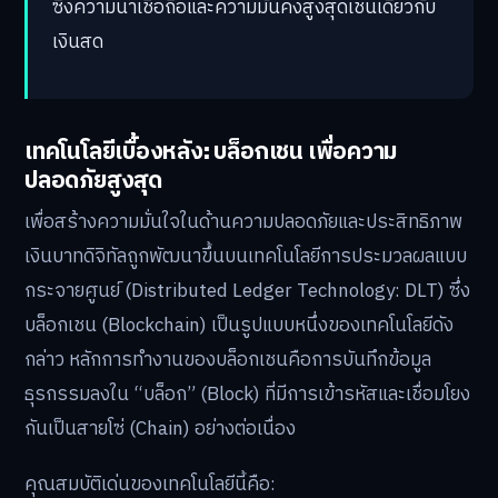
ซึ่งความน่าเชื่อถือและความมั่นคงสูงสุดเช่นเดียวกับ
เงินสด
เทคโนโลยีเบื้องหลัง: บล็อกเชน เพื่อความ
ปลอดภัยสูงสุด
เพื่อสร้างความมั่นใจในด้านความปลอดภัยและประสิทธิภาพ
เงินบาทดิจิทัลถูกพัฒนาขึ้นบนเทคโนโลยีการประมวลผลแบบ
กระจายศูนย์ (Distributed Ledger Technology: DLT) ซึ่ง
บล็อกเชน (Blockchain) เป็นรูปแบบหนึ่งของเทคโนโลยีดัง
กล่าว หลักการทำงานของบล็อกเชนคือการบันทึกข้อมูล
ธุรกรรมลงใน “บล็อก” (Block) ที่มีการเข้ารหัสและเชื่อมโยง
กันเป็นสายโซ่ (Chain) อย่างต่อเนื่อง
คุณสมบัติเด่นของเทคโนโลยีนี้คือ: