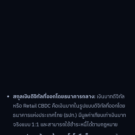
สกุลเงินดิจิทัลที่ออกโดยธนาคารกลาง:
เงินบาทดิจิทัล
หรือ Retail CBDC คือเงินบาทในรูปแบบดิจิทัลที่ออกโดย
ธนาคารแห่งประเทศไทย (ธปท.) มีมูลค่าเทียบเท่าเงินบาท
จริงแบบ 1:1 และสามารถใช้ชำระหนี้ได้ตามกฎหมาย