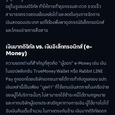
อยู่ในรูปแบบดิจิทัล ทำให้การทำธุรกรรมสะดวก รวดเร็ว
สามารถตรวจสอบย้อนหลังได้ และลดต้นทุนการจัดการ
เงินสดของประเทศ แต่ก็ต้องพึ่งพาอุปกรณ์อิเล็กทรอนิกส์
และโครงข่ายการสื่อสาร
เงินบาทดิจิทัล vs. เงินอิเล็กทรอนิกส์ (e-
Money)
ความแตกต่างที่สำคัญที่สุดคือ “ผู้ออก” e-Money เช่น เงิน
ในแอปพลิเคชัน TrueMoney Wallet หรือ Rabbit LINE
Pay ถูกออกโดยบริษัทเอกชนภายใต้การกำกับดูแลของ ธปท.
เงินเหล่านี้เป็นเพียง “มูลค่า” ที่ใช้แทนเงินสดภายในเครือข่าย
ของผู้ให้บริการนั้นๆ ไม่สามารถใช้ชำระหนี้ได้ตามกฎหมาย
และหากบริษัทผู้ออกประสบปัญหาทางการเงิน ผู้ใช้อาจไม่ได้
รับเงินคืนเต็มจำนวน ในทางตรงกันข้าม เงินบาทดิจิทัลออก