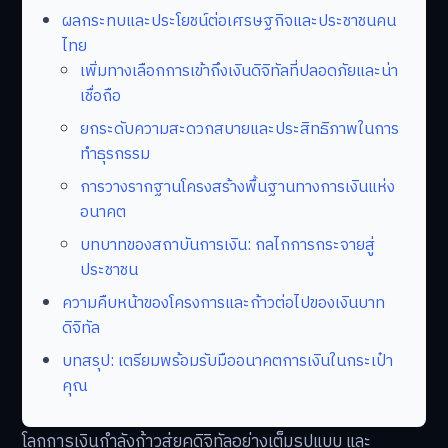
ผลกระทบและประโยชน์ต่อเศรษฐกิจและประชาชนคน
ไทย
เพิ่มทางเลือกการเข้าถึงเงินดิจิทัลที่ปลอดภัยและน่า
เชื่อถือ
ยกระดับความสะดวกสบายและประสิทธิภาพในการ
ทำธุรกรรม
การวางรากฐานโครงสร้างพื้นฐานทางการเงินแห่ง
อนาคต
บทบาทของสถาบันการเงิน: กลไกการกระจายสู่
ประชาชน
ความคืบหน้าของโครงการและก้าวต่อไปของเงินบาท
ดิจิทัล
บทสรุป: เตรียมพร้อมรับมืออนาคตการเงินในกระเป๋า
คุณ
โลกการเงินกำลังก้าวสู่ยุคดิจิทัลอย่างเต็มรูปแบบ และ