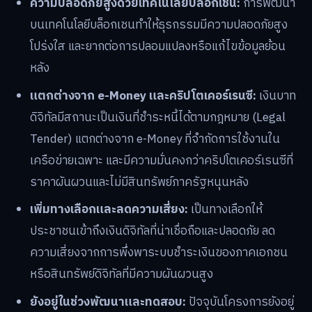
ความปลอดภัยสูงด้วยเทคโนโลยีบล็อกเชน:
การพัฒนา
บนเทคโนโลยีบล็อกเชนทำให้ธุรกรรมมีความปลอดภัยสูง
โปร่งใส และยากต่อการปลอมแปลงหรือแก้ไขข้อมูลย้อน
หลัง
แตกต่างจาก e-Money และคริปโตเคอร์เรนซี:
เงินบาท
ดิจิทัลมีสถานะเป็นเงินที่ชำระหนี้ได้ตามกฎหมาย (Legal
Tender) แตกต่างจาก e-Money ที่จำกัดการใช้งานใน
เครือข่ายเฉพาะ และมีความมั่นคงกว่าคริปโตเคอร์เรนซีที่
ราคาผันผวนและไม่มีสินทรัพย์ภาครัฐหนุนหลัง
เพิ่มทางเลือกและลดความเสี่ยง:
เป็นทางเลือกให้
ประชาชนเข้าถึงเงินดิจิทัลที่น่าเชื่อถือและปลอดภัย ลด
ความเสี่ยงจากการพึ่งพาระบบชำระเงินของภาคเอกชน
หรือสินทรัพย์ดิจิทัลที่มีความผันผวนสูง
ยังอยู่ในช่วงพัฒนาและทดสอบ:
ปัจจุบันโครงการยังอยู่