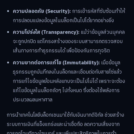
ความปลอดภัย (Security):
การเข้ารหัสที่ซับซ้อนทำให้
การปลอมแปลงข้อมูลในบล็อกเป็นไปได้ยากอย่างยิ่ง
ความโปร่งใส (Transparency):
แม้ว่าข้อมูลส่วนบุคคล
จะถูกปกปิด แต่โครงสร้างของระบบสามารถตรวจสอบ
เส้นทางการทำธุรกรรมได้ เพื่อป้องกันการทุจริต
ความยากต่อการแก้ไข (Immutability):
เมื่อข้อมูล
ธุรกรรมถูกบันทึกลงในบล็อกและเชื่อมต่อกับสายโซ่แล้ว
การแก้ไขข้อมูลย้อนหลังแทบจะเป็นไปไม่ได้ เพราะจะต้อง
แก้ไขข้อมูลในบล็อกถัดๆ ไปทั้งหมด ซึ่งต้องใช้พลังการ
ประมวลผลมหาศาล
การนำเทคโนโลยีบล็อกเชนมาใช้กับเงินบาทดิจิทัล ช่วยสร้าง
ระบบการเงินที่แข็งแกร่งและน่าเชื่อถือ ลดความเสี่ยงจาก
การถูกโจมตีทางไซเบอร์ และเพิ่มประสิทธิภาพในการทำ