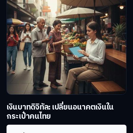
เงินบาทดิจิทัล: เปลี่ยนอนาคตเงินใน
กระเป๋าคนไทย