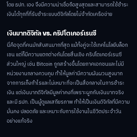
โดย ธปท. เอง จึงมีความน่าเชื่อถือสูงสุดและสามารถใช้ชำระ
เงินได้ทุกที่ที่รับชำระแบบดิจิทัลโดยไม่จำกัดเครือข่าย
เงินบาทดิจิทัล vs. คริปโตเคอร์เรนซี
นี่คือจุดที่คนมักสับสนมากที่สุด แม้ทั้งคู่จะใช้เทคโนโลยีบล็อก
เชน แต่ก็มีความแตกต่างกันโดยสิ้นเชิง คริปโตเคอร์เรนซี
ส่วนใหญ่ เช่น Bitcoin ถูกสร้างขึ้นโดยภาคเอกชนและไม่มี
หน่วยงานกลางควบคุม ทำให้มูลค่ามีความผันผวนสูงมาก
จากการเก็งกำไรและไม่เหมาะที่จะเป็นสื่อกลางในการชำระ
เงิน แต่เงินบาทดิจิทัลมีมูลค่าคงที่เพราะผูกกับเงินบาทจริง
และมี ธปท. เป็นผู้ดูแลเสถียรภาพ ทำให้เป็นเงินดิจิทัลที่มีความ
มั่นคง ปลอดภัย และเหมาะกับการใช้งานในชีวิตประจำวัน
อย่างแท้จริง