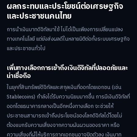
ผลกระทบและประโยชน์ต่อเศรษฐกิจ
และประชาชนคนไทย
การนำเงินบาทดิจิทัลมาใช้ ไม่ได้เป็นเพียงการเปลี่ยนแปลง
ทางเทคโนโลยี แต่ยังส่งผลดีในหลายมิติต่อทั้งระบบเศรษฐกิจ
และประชาชนทั่วไป
เพิ่มทางเลือกการเข้าถึงเงินดิจิทัลที่ปลอดภัยและ
น่าเชื่อถือ
ในยุคที่สินทรัพย์ดิจิทัลและสกุลเงินที่ออกโดยเอกชน (เช่น
Stablecoins) กำลังได้รับความนิยมมากขึ้น การมีเงินดิจิทัลที่
ออกโดยธนาคารกลางเป็นอีกหนึ่งทางเลือก จะช่วยให้
ประชาชนสามารถเข้าถึงประโยชน์ของโลกดิจิทัลได้โดยไม่
ต้องแบกรับความเสี่ยงจากความผันผวนของราคา หรือ
ความเสี่ยงที่ผู้ให้บริการภาคเอกชนอาจปิดตัวลง เงินบาท