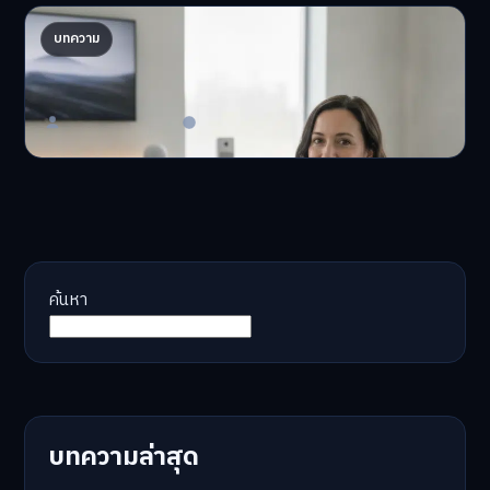
AI จัดพอร์ตให้ปัง! เทรนด์ลงทุนยุคใหม่ ไม่ต้องเฝ้า
บทความ
จอ
AI จัดพอร์ตให้ปัง! หมด…
Master Bussiness
23 มิถุนายน 2026
ค้นหา
บทความล่าสุด