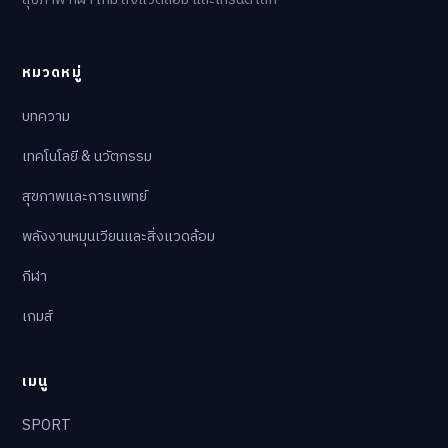
สุขภาพ กีฬา เกม สิ่งแวดล้อม และเทรนด์โลก
หมวดหมู่
บทความ
เทคโนโลยี & นวัตกรรม
สุขภาพและการแพทย์
พลังงานหมุนเวียนและสิ่งแวดล้อม
กีฬา
เกมส์
เมนู
SPORT