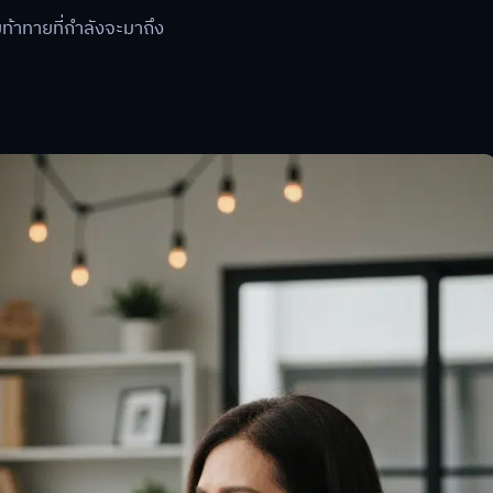
มท้าทายที่กำลังจะมาถึง