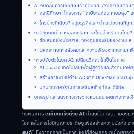
AI กับคลื่นการเกษียณเร็วก่อนวัย: สัญญาณเตือ
กรณีศึกษา: โครงการ “เกษียณก่อน เกษมสุข” 
ใครบ้างที่เสี่ยง? กลุ่มธุรกิจและตำแหน่งงานที่ถูก 
ภาษีหุ่นยนต์: ทางออกหรือภาระใหม่สำหรับคนไทย?
ข้อเสนอเชิงนโยบาย: กองทุนรองรับแรงงานและ 
ผลกระทบทางสังคมและความเสี่ยงจากความเหลื่
การปรับตัวในยุค AI: เปลี่ยนวิกฤตให้เป็นโอกาส
AI Coach: เทคโนโลยีเพื่อผู้สูงวัยและสังคมเกษี
สร้างอาชีพใหม่ด้วย AI: จาก One-Man Startup ส
บทบาทภาครัฐในการเสริมสร้างทักษะดิจิทัล
บทสรุป และแนวทางการวางแผนอนาคตทางการเงิ
กระแสการ
เกษียณเร็วด้วย AI
กำลังเป็นที่จับตามองมาก
โอกาสในการใช้ปัญญาประดิษฐ์เพื่อสร้างความมั่งคั่ง อาจม
ยนต์
” ซึ่งอาจกลายเป็นภาระใหม่ที่ส่งผลกระทบโดยตร