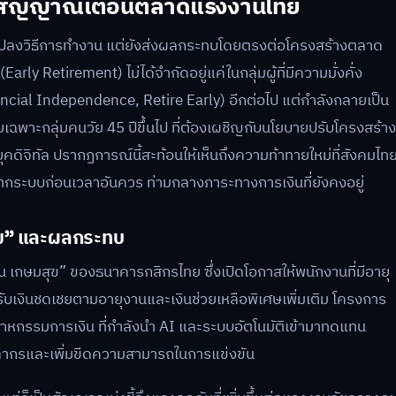
ัย: สัญญาณเตือนตลาดแรงงานไทย
นแปลงวิธีการทำงาน แต่ยังส่งผลกระทบโดยตรงต่อโครงสร้างตลาด
ly Retirement) ไม่ได้จำกัดอยู่แค่ในกลุ่มผู้ที่มีความมั่งคั่ง
nancial Independence, Retire Early) อีกต่อไป แต่กำลังกลายเป็น
เฉพาะกลุ่มคนวัย 45 ปีขึ้นไป ที่ต้องเผชิญกับนโยบายปรับโครงสร้าง
คดิจิทัล ปรากฏการณ์นี้สะท้อนให้เห็นถึงความท้าทายใหม่ที่สังคมไท
กระบบก่อนเวลาอันควร ท่ามกลางภาระทางการเงินที่ยังคงอยู่
ุข” และผลกระทบ
น เกษมสุข” ของธนาคารกสิกรไทย ซึ่งเปิดโอกาสให้พนักงานที่มีอายุ
บเงินชดเชยตามอายุงานและเงินช่วยเหลือพิเศษเพิ่มเติม โครงการ
าหกรรมการเงิน ที่กำลังนำ AI และระบบอัตโนมัติเข้ามาทดแทน
คลากรและเพิ่มขีดความสามารถในการแข่งขัน