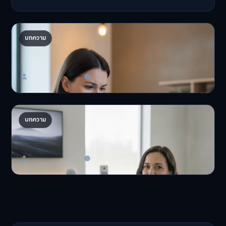
ปรับพอร์ตรับ ‘เงินดิจิทัล 2.0’ จัดสรรงบอย่างไรไม่
บทความ
ให้พัง
'เงินดิจิทัล 2.0' มาแล…
Master Bussiness
23 มิถุนายน 2026
AI จัดพอร์ตให้ปัง! เทรนด์ลงทุนยุคใหม่ ไม่ต้องเฝ้า
บทความ
จอ
AI จัดพอร์ตให้ปัง! หมด…
Master Bussiness
23 มิถุนายน 2026