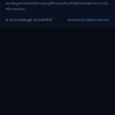
Industrial 2026 : 5 เทคโนโลยีอุตสาหกรรมที่ธุรกิจต้องจับตา
Health Trends 2026: 5 เรื่องเกี่ยวกับการแพทย์ที่ควรรู้
ดอกเบี้ยขาขึ้นรอบใหม่! จัดพอร์ตหนี้-ลงทุนรับมืออย่างไรดี?
AI จัดพอร์ตเกษียณ วัย 40+ ต้องเริ่มยังไง?
Ranking5 นำเสนอข้อมูลเพื่อการเรียนรู้และเปรียบเทียบ ผู้อ่านควรตรวจ
สอบข้อมูลจากแหล่งต้นทางและผู้เชี่ยวชาญก่อนตัดสินใจด้านสุขภาพ การเงิน
หรือการลงทุน
© 2026 Ranking5. สงวนลิขสิทธิ์
ออกแบบแนว
Dark Futuristic