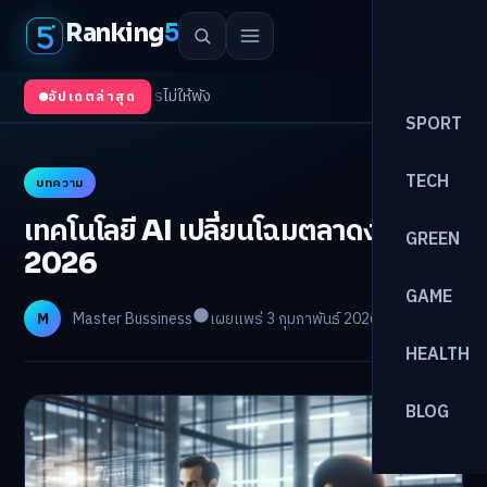
Ranking
5
/
5 เรื
อัปเดตล่าสุด
SPORT
TECH
บทความ
เทคโนโลยี AI เปลี่ยนโฉมตลาดงานในปี
GREEN
2026
GAME
M
Master Bussiness
เผยแพร่ 3 กุมภาพันธ์ 2026
อ่าน 10 นาที
HEALTH
BLOG