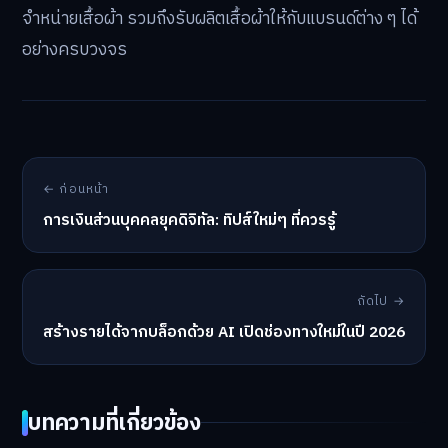
องค์กร ระบบงาน และบทบาทของแรงงาน โดยไม่เพียงแต่จะ
ปรับตัวต่อภัยคุกคามของการทดแทนแรงงานเดิม แต่ยังต้อง
พร้อมสำหรับโอกาสใหม่ที่ AI และระบบอัตโนมัติมอบให้ การ
ยกระดับทักษะเชิงดิจิทัลจึงสำคัญยิ่งต่อทั้งบุคลากรและ
องค์กร เพื่อเดินหน้าสู่ตลาดแรงงานยุคใหม่อย่างมั่นใจ
สำหรับผู้ที่สนใจอัปเกรดความรู้ หรือองค์กรที่ต้องการ
เสื้อผ้าพิมพ์ลาย เสื้อกีฬา เสื้อองค์กรคุณภาพสูงเพื่อเสริม
สร้างเอกลักษณ์ สามารถ
ติดต่อเรา
เพื่อรับบริการผลิตและ
จำหน่ายเสื้อผ้า รวมถึงรับผลิตเสื้อผ้าให้กับแบรนด์ต่าง ๆ ได้
อย่างครบวงจร
← ก่อนหน้า