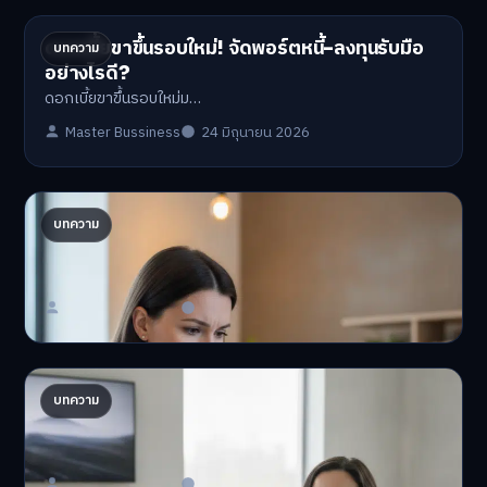
การเงินส่วนบุคคลยุคดิจิทัล: ทิปส์ใหม่ๆ ที่ควรรู้
ถัดไป →
สร้างรายได้จากบล็อกด้วย AI เปิดช่องทางใหม่ในปี 2026
บทความที่เกี่ยวข้อง
ดอกเบี้ยขาขึ้นรอบใหม่! จัดพอร์ตหนี้-ลงทุนรับมือ
บทความ
อย่างไรดี?
ดอกเบี้ยขาขึ้นรอบใหม่ม…
Master Bussiness
24 มิถุนายน 2026