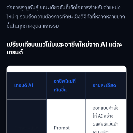
กำหนดขอบเขตงานที่ควรมอบหมายให้ AI หรือให้มนุษย์
รับผิดชอบ
โอกาสและความเสี่ยงในตลาดงานจาก
AI
แม้ว่า AI จะถูกพูดถึงในมุมการเข้ามาแทนที่แรงงานเดิม แต่
ข้อเท็จจริงคือ ตลาดงานปี 2026 มีการเปลี่ยนแปลงเชิง
โครงสร้าง งานซ้ำซากหรืองานที่สามารถคาดเดาได้จะเสี่ยง
ต่อการสูญพันธุ์ ขณะเดียวกันก็เกิดโอกาสสำหรับตำแหน่ง
ใหม่ ๆ รวมถึงความต้องการทักษะเชิงดิจิทัลที่หลากหลายมาก
ขึ้นในทุกภาคอุตสาหกรรม
เปรียบเทียบแนวโน้มและอาชีพใหม่จาก AI แต่ละ
เทรนด์