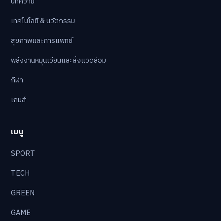
Ranking
5
จัดอันดับ Top 5 และบทความเจาะลึกด้านเทคโนโลยี
สุขภาพ กีฬา เกม สิ่งแวดล้อม และเทรนด์โลก
หมวดหมู่
บทความ
เทคโนโลยี & นวัตกรรม
สุขภาพและการแพทย์
พลังงานหมุนเวียนและสิ่งแวดล้อม
กีฬา