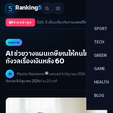
Ranking
5
 Trends 2026: 5 เรื่องเกี่ยวกับการแพทย์ที่ควรรู้
/
ดอกเบี้ยขาขึ้นรอบใหม่! จัด
อัปเดตล่าสุด
SPORT
TECH
บทความ
AI ช่วยวางแผนเกษียณให้คนไทย หมด
GREEN
กังวลเรื่องเงินหลัง 60
GAME
M
Master Bussiness
เผยแพร่ 6 มิถุนายน 2026
อัปเดต 8 มิถุนายน 2026
อ่าน 23 นาที
HEALTH
BLOG