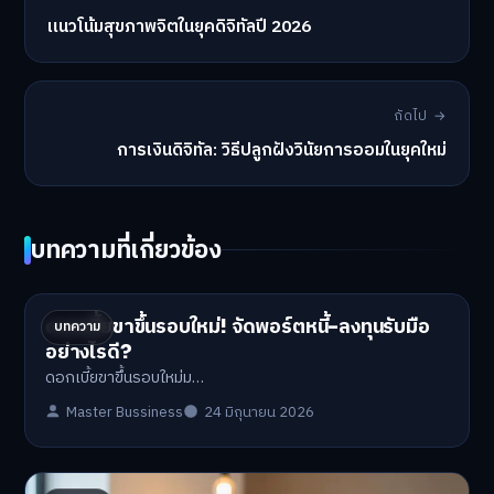
แนวโน้มสุขภาพจิตในยุคดิจิทัลปี 2026
ถัดไป →
การเงินดิจิทัล: วิธีปลูกฝังวินัยการออมในยุคใหม่
บทความที่เกี่ยวข้อง
ดอกเบี้ยขาขึ้นรอบใหม่! จัดพอร์ตหนี้-ลงทุนรับมือ
บทความ
อย่างไรดี?
ดอกเบี้ยขาขึ้นรอบใหม่ม…
Master Bussiness
24 มิถุนายน 2026