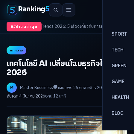
Ranking
5
า
/
Health Trends 2026: 5 เรื่องเกี่ยวกับการแพทย์ที่ควรรู้
/
ดอกเบี้ยขาขึ้นรอบใ
อัปเดตล่าสุด
SPORT
TECH
บทความ
เทคโนโลยี AI เปลี่ยนโฉมธุรกิจในปี
GREEN
2026
GAME
M
Master Bussiness
เผยแพร่ 26 กุมภาพันธ์ 2026
อัปเดต 4 มีนาคม 2026
อ่าน 12 นาที
HEALTH
BLOG