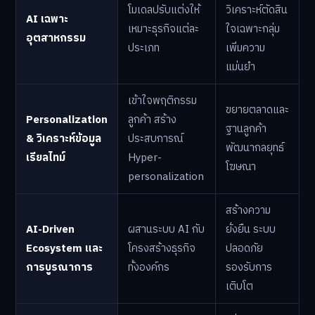
โมเดลปรับแต่งให้
วิเคราะห์ตัดสิน
AI เฉพาะ
เหมาะธุรกิจแต่ละ
ใจเฉพาะกลุ่ม
อุตสาหกรรม
ประเภท
เพิ่มความ
แม่นยำ
เข้าใจพฤติกรรม
ขยายตลาดและ
Personalization
ลูกค้า สร้าง
ฐานลูกค้า
& วิเคราะห์ข้อมูล
ประสบการณ์
พัฒนากลยุทธ์
เรียลไทม์
Hyper-
โฆษณา
personalization
สร้างความ
AI-Driven
ผสานระบบ AI กับ
ยั่งยืน ระบบ
Ecosystem และ
โครงสร้างธุรกิจ
ปลอดภัย
การบูรณาการ
ทั้งองค์กร
รองรับการ
เติบโต