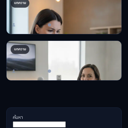
ปรับพอร์ตรับ ‘เงินดิจิทัล 2.0’ จัดสรรงบอย่างไรไม่
บทความ
ให้พัง
'เงินดิจิทัล 2.0' มาแล…
Master Bussiness
23 มิถุนายน 2026
AI จัดพอร์ตให้ปัง! เทรนด์ลงทุนยุคใหม่ ไม่ต้องเฝ้า
บทความ
จอ
AI จัดพอร์ตให้ปัง! หมด…
Master Bussiness
23 มิถุนายน 2026
ค้นหา