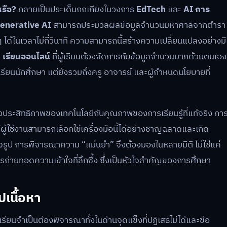
หรือ?
กลายเป็นประเด็นถกเถียงในวงการ
EdTech
และ
AI การ
enerative AI
สามารถประมวลผลข้อมูลจำนวนมหาศาลจากตำรา
ได้ในเวลาไม่กี่วินาที ความสามารถนี้สร้างความเปลี่ยนแปลงอย่างมี
ร
เรียนออนไลน์
ที่ผู้เรียนต้องจัดการกับข้อมูลจำนวนมากด้วยตนเอง
นักเรียนนักศึกษา แต่ยังรวมถึงครู อาจารย์ และผู้กำหนดนโยบายที่
งประสิทธิภาพของเทคโนโลยีกับคุณภาพของการเรียนรู้ที่แท้จริง กา
้ผู้ใช้งานสามารถเลือกใช้เครื่องมือนี้ได้อย่างชาญฉลาดและเกิด
็จรูป การพิจารณาความ “แม่นยำ” จึงต้องมองในหลายมิติ ไม่ใช่แค่
่ายทอดความเข้าใจที่ลึกซึ้ง ซึ่งเป็นหัวใจสำคัญของการศึกษา
เนื้อหา
นจำเป็นต้องพิจารณาทั้งในด้านจุดแข็งที่ปฏิเสธไม่ได้และข้อ