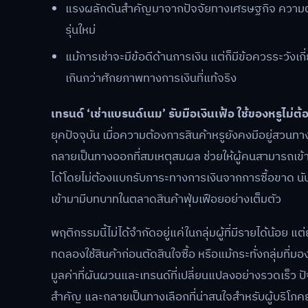
แรงผลักดันสำคัญมาจากปัจจัยทางเศรษฐกิจ ความต้
รุ่นใหม่
แม้การเช่าจะมีข้อดีด้านการเงิน แต่ก็มีข้อควรระวังเ
เกินกว่าศักยภาพทางการเงินที่แท้จริง
เทรนด์ ‘เช่าแบรนด์เนม’ รับมือเงินเฟ้อ ใช้ของหรูไม่ต้อ
ยุคปัจจุบัน เมื่อความต้องการสินค้าหรูยังคงมีอยู่สวน
กลายเป็นทางออกที่สมเหตุสมผล ช่วยให้ผู้คนสามารถเข้า
ได้โดยไม่ต้องแบกรับภาระทางการเงินจากการซื้อขาด นั
เข้ามามีบทบาทในตลาดสินค้าฟุ่มเฟือยอย่างเต็มตัว
พฤติกรรมนี้ไม่ได้จำกัดอยู่แค่ในกลุ่มผู้ที่มีรายได้น้อ
ทดลองใช้สินค้าก่อนตัดสินใจซื้อ หรือแม้กระทั่งกลุ่มที่มอ
มูลค่าที่ผันผวนและเทรนด์ที่เปลี่ยนแปลงอย่างรวดเร็ว ปัจจ
สำคัญ และกลายเป็นทางเลือกที่น่าสนใจสำหรับผู้บริโภ