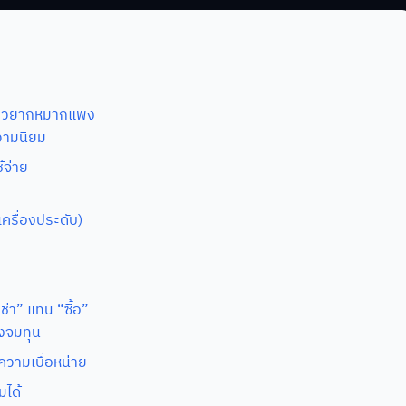
ข้าวยากหมากแพง
ความนิยม
้จ่าย
 เครื่องประดับ)
ช่า” แทน “ซื้อ”
งจมทุน
วามเบื่อหน่าย
มได้