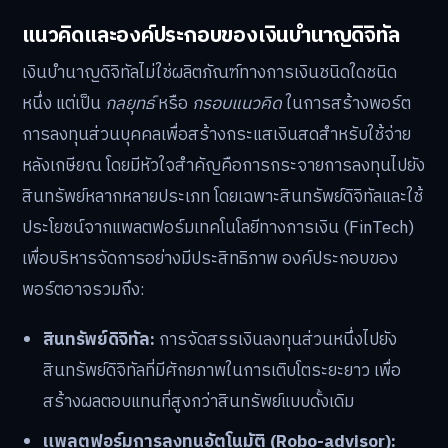
แนวคิดและองค์ประกอบของเงินบำนาญดิจิทัล
เงินบำนาญดิจิทัลไม่ใช่ผลิตภัณฑ์ทางการเงินชนิดใดชนิด
หนึ่ง แต่เป็น
กลยุทธ์
หรือ
กรอบแนวคิด
ในการสร้างพอร์ต
การลงทุนส่วนบุคคลเพื่อสร้างกระแสเงินสดสำหรับใช้จ่าย
หลังเกษียณ โดยมีหัวใจสำคัญคือการกระจายการลงทุนไปยัง
สินทรัพย์หลากหลายประเภท โดยเฉพาะสินทรัพย์ดิจิทัลและใช้
ประโยชน์จากแพลตฟอร์มเทคโนโลยีทางการเงิน (FinTech)
เพื่อบริหารจัดการอย่างมีประสิทธิภาพ องค์ประกอบของ
พอร์ตอาจรวมถึง:
สินทรัพย์ดิจิทัล:
การจัดสรรเงินลงทุนส่วนหนึ่งไปยัง
สินทรัพย์ดิจิทัลที่มีศักยภาพในการเติบโตระยะยาว เพื่อ
สร้างผลตอบแทนที่สูงกว่าสินทรัพย์แบบดั้งเดิม
แพลตฟอร์มการลงทุนอัตโนมัติ (Robo-advisor):