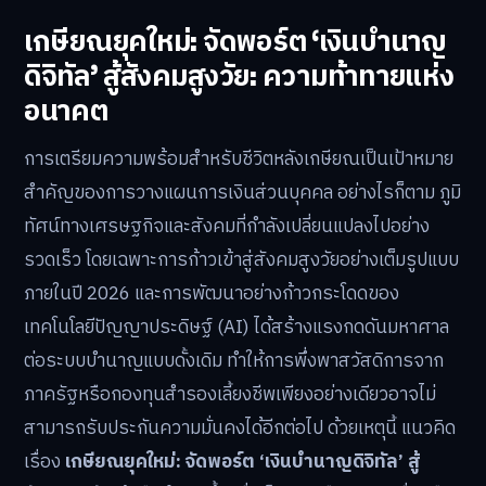
เกษียณยุคใหม่: จัดพอร์ต ‘เงินบำนาญ
ดิจิทัล’ สู้สังคมสูงวัย: ความท้าทายแห่ง
อนาคต
การเตรียมความพร้อมสำหรับชีวิตหลังเกษียณเป็นเป้าหมาย
สำคัญของการวางแผนการเงินส่วนบุคคล อย่างไรก็ตาม ภูมิ
ทัศน์ทางเศรษฐกิจและสังคมที่กำลังเปลี่ยนแปลงไปอย่าง
รวดเร็ว โดยเฉพาะการก้าวเข้าสู่สังคมสูงวัยอย่างเต็มรูปแบบ
ภายในปี 2026 และการพัฒนาอย่างก้าวกระโดดของ
เทคโนโลยีปัญญาประดิษฐ์ (AI) ได้สร้างแรงกดดันมหาศาล
ต่อระบบบำนาญแบบดั้งเดิม ทำให้การพึ่งพาสวัสดิการจาก
ภาครัฐหรือกองทุนสำรองเลี้ยงชีพเพียงอย่างเดียวอาจไม่
สามารถรับประกันความมั่นคงได้อีกต่อไป ด้วยเหตุนี้ แนวคิด
เรื่อง
เกษียณยุคใหม่: จัดพอร์ต ‘เงินบำนาญดิจิทัล’ สู้