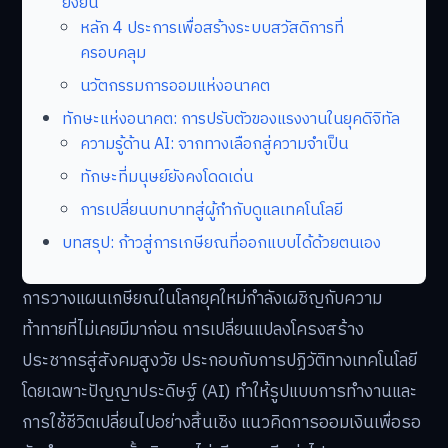
ยั่งยืน
หลัก 4 ประการเพื่อสร้างระบบสวัสดิการที่
ครอบคลุม
นวัตกรรมการออมแห่งอนาคต
ทักษะแห่งอนาคต: การปรับตัวของแรงงานในยุคดิจิทัล
ความรู้ด้าน AI: จากทางเลือกสู่ความจำเป็น
ทักษะที่มนุษย์ยังคงโดดเด่น
การเปลี่ยนบทบาทสู่ผู้กำกับดูแลเทคโนโลยี
บทสรุป: ก้าวสู่การเกษียณที่ออกแบบได้ด้วยตนเอง
การวางแผนเกษียณในโลกยุคใหม่กำลังเผชิญกับความ
ท้าทายที่ไม่เคยมีมาก่อน การเปลี่ยนแปลงโครงสร้าง
ประชากรสู่สังคมสูงวัย ประกอบกับการปฏิวัติทางเทคโนโลยี
โดยเฉพาะปัญญาประดิษฐ์ (AI) ทำให้รูปแบบการทำงานและ
การใช้ชีวิตเปลี่ยนไปอย่างสิ้นเชิง แนวคิดการออมเงินเพื่อรอ