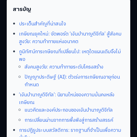
สารบัญ
ประเด็นสำคัญที่น่าสนใจ
เกษียณยุคใหม่: จัดพอร์ต ‘เงินบำนาญดิจิทัล’ สู้สังคม
สูงวัย: ความท้าทายแห่งอนาคต
ภูมิทัศน์การเกษียณที่เปลี่ยนไป: เหตุใดแผนเดิมจึงไม่
พอ
สังคมสูงวัย: ความท้าทายระดับโครงสร้าง
ปัญญาประดิษฐ์ (AI): ตัวเร่งการเกษียณอายุก่อน
กำหนด
‘เงินบำนาญดิจิทัล’: นิยามใหม่ของความมั่นคงหลัง
เกษียณ
แนวคิดและองค์ประกอบของเงินบำนาญดิจิทัล
การเปลี่ยนผ่านจากการพึ่งพิงสู่การสร้างสรรค์
การปฏิรูประบบสวัสดิการ: รากฐานที่จำเป็นเพื่อความ