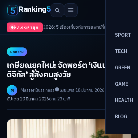
Ranking
5
 Trends 2026: 5 เรื่องเกี่ยวกับการแพทย์ที่ควรรู้
/
ดอกเบี้ยขาขึ้นรอบใหม่! จัด
อัปเดตล่าสุด
SPORT
TECH
บทความ
เกษียณยุคใหม่: จัดพอร์ต ‘เงินบำนาญ
GREEN
ดิจิทัล’ สู้สังคมสูงวัย
GAME
M
Master Bussiness
เผยแพร่ 18 มีนาคม 2026
อัปเดต 20 มีนาคม 2026
อ่าน 23 นาที
HEALTH
BLOG