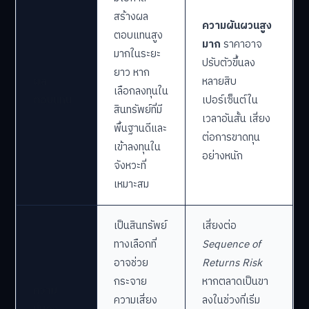
สร้างผล
ความผันผวนสูง
ตอบแทนสูง
มาก
ราคาอาจ
มากในระยะ
ปรับตัวขึ้นลง
ยาว หาก
ผล
หลายสิบ
เลือกลงทุนใน
ตอบแทน
เปอร์เซ็นต์ใน
สินทรัพย์ที่มี
เวลาอันสั้น เสี่ยง
พื้นฐานดีและ
ต่อการขาดทุน
เข้าลงทุนใน
อย่างหนัก
จังหวะที่
เหมาะสม
เป็นสินทรัพย์
เสี่ยงต่อ
ทางเลือกที่
Sequence of
อาจช่วย
Returns Risk
กระจาย
หากตลาดเป็นขา
ความ
ความเสี่ยง
ลงในช่วงที่เริ่ม