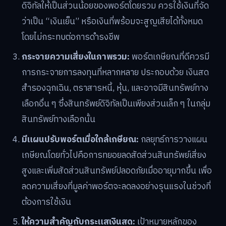
ดิจิทัลให้เป็นส่วนน้อยของพอร์ตโดยรวม ควรใช้เงินที่จัด
ว่าเป็น “เงินเย็น” หรือเงินที่พร้อมจะสูญเสียได้ทั้งหมด
โดยไม่กระทบต่อการดำรงชีพ
กระจายความเสี่ยงในภาพรวม:
พอร์ตเกษียณที่ดีควรมี
การกระจายการลงทุนที่หลากหลาย ประกอบด้วย เงินสด
สำรองฉุกเฉิน, ตราสารหนี้, หุ้น, และอาจมีสินทรัพย์ทาง
เลือกอื่น ๆ ซึ่งสินทรัพย์ดิจิทัลเป็นเพียงส่วนเล็ก ๆ ในกลุ่ม
สินทรัพย์ทางเลือกนั้น
มีแผนปรับพอร์ตเมื่อใกล้เกษียณ:
กลยุทธ์การวางแผน
เกษียณโดยทั่วไปคือการทยอยลดสัดส่วนสินทรัพย์เสี่ยง
สูงและเพิ่มสัดส่วนสินทรัพย์ปลอดภัยเมื่ออายุมากขึ้น เพื่อ
ลดความเสี่ยงที่มูลค่าพอร์ตจะลดลงอย่างรุนแรงในช่วงที่
ต้องการใช้เงิน
ให้ความสำคัญกับกระแสเงินสด:
เป้าหมายหลักของ