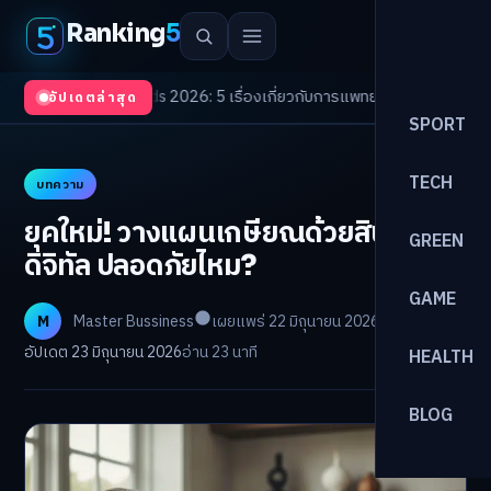
Ranking
5
th Trends 2026: 5 เรื่องเกี่ยวกับการแพทย์ที่ควรรู้
/
ดอกเบี้ยขาขึ้นรอบใหม่! 
อัปเดตล่าสุด
SPORT
TECH
บทความ
ยุคใหม่! วางแผนเกษียณด้วยสินทรัพย์
GREEN
ดิจิทัล ปลอดภัยไหม?
GAME
M
Master Bussiness
เผยแพร่ 22 มิถุนายน 2026
อัปเดต 23 มิถุนายน 2026
อ่าน 23 นาที
HEALTH
BLOG