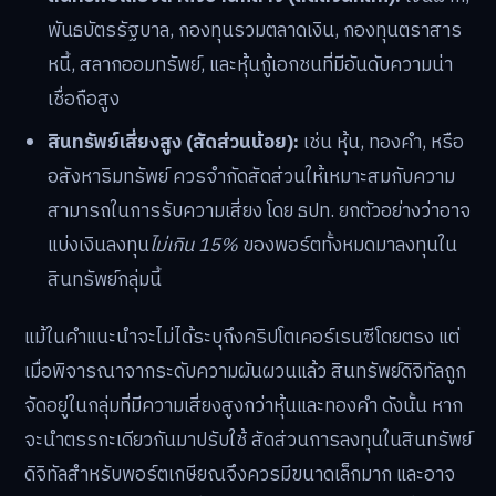
พันธบัตรรัฐบาล, กองทุนรวมตลาดเงิน, กองทุนตราสาร
หนี้, สลากออมทรัพย์, และหุ้นกู้เอกชนที่มีอันดับความน่า
เชื่อถือสูง
สินทรัพย์เสี่ยงสูง (สัดส่วนน้อย):
เช่น หุ้น, ทองคำ, หรือ
อสังหาริมทรัพย์ ควรจำกัดสัดส่วนให้เหมาะสมกับความ
สามารถในการรับความเสี่ยง โดย ธปท. ยกตัวอย่างว่าอาจ
แบ่งเงินลงทุน
ไม่เกิน 15%
ของพอร์ตทั้งหมดมาลงทุนใน
สินทรัพย์กลุ่มนี้
แม้ในคำแนะนำจะไม่ได้ระบุถึงคริปโตเคอร์เรนซีโดยตรง แต่
เมื่อพิจารณาจากระดับความผันผวนแล้ว สินทรัพย์ดิจิทัลถูก
จัดอยู่ในกลุ่มที่มีความเสี่ยงสูงกว่าหุ้นและทองคำ ดังนั้น หาก
จะนำตรรกะเดียวกันมาปรับใช้ สัดส่วนการลงทุนในสินทรัพย์
ดิจิทัลสำหรับพอร์ตเกษียณจึงควรมีขนาดเล็กมาก และอาจ