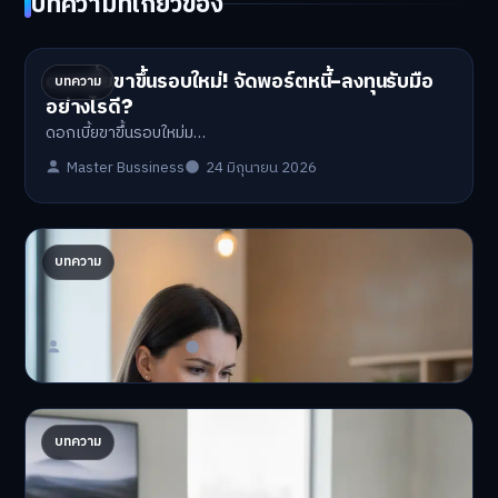
บทความที่เกี่ยวข้อง
ดอกเบี้ยขาขึ้นรอบใหม่! จัดพอร์ตหนี้-ลงทุนรับมือ
บทความ
อย่างไรดี?
ดอกเบี้ยขาขึ้นรอบใหม่ม…
Master Bussiness
24 มิถุนายน 2026
ปรับพอร์ตรับ ‘เงินดิจิทัล 2.0’ จัดสรรงบอย่างไรไม่
บทความ
ให้พัง
'เงินดิจิทัล 2.0' มาแล…
Master Bussiness
23 มิถุนายน 2026
AI จัดพอร์ตให้ปัง! เทรนด์ลงทุนยุคใหม่ ไม่ต้องเฝ้า
บทความ
จอ
AI จัดพอร์ตให้ปัง! หมด…