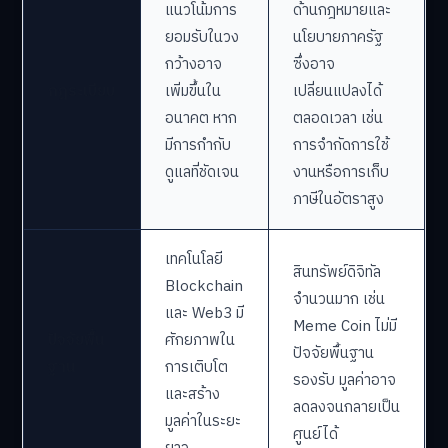
แนวโน้มการ
ด้านกฎหมายและ
ยอมรับในวง
นโยบายภาครัฐ
กว้างอาจ
ซึ่งอาจ
กฎระเบียบ
เพิ่มขึ้นใน
เปลี่ยนแปลงได้
อนาคต หาก
ตลอดเวลา เช่น
มีการกำกับ
การจำกัดการใช้
ดูแลที่ชัดเจน
งานหรือการเก็บ
ภาษีในอัตราสูง
เทคโนโลยี
สินทรัพย์ดิจิทัล
Blockchain
จำนวนมาก เช่น
และ Web3 มี
Meme Coin ไม่มี
ปัจจัยพื้น
ศักยภาพใน
ปัจจัยพื้นฐาน
ฐาน
การเติบโต
รองรับ มูลค่าอาจ
และสร้าง
ลดลงจนกลายเป็น
มูลค่าในระยะ
ศูนย์ได้