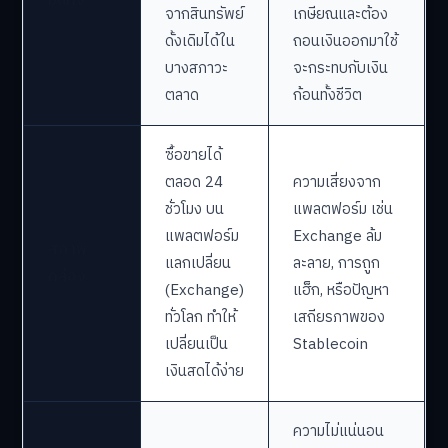
มั่นคง
จากสินทรัพย์
เกษียณและต้อง
ดั้งเดิมได้ใน
ถอนเงินออกมาใช้
บางสภาวะ
จะกระทบกับเงิน
ตลาด
ก้อนทั้งชีวิต
ซื้อขายได้
ตลอด 24
ความเสี่ยงจาก
ชั่วโมง บน
แพลตฟอร์ม เช่น
แพลตฟอร์ม
Exchange ล้ม
สภาพ
แลกเปลี่ยน
ละลาย, การถูก
คล่อง
(Exchange)
แฮ็ก, หรือปัญหา
ทั่วโลก ทำให้
เสถียรภาพของ
เปลี่ยนเป็น
Stablecoin
เงินสดได้ง่าย
ความไม่แน่นอน