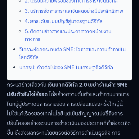
2. เตรียมความพร้อมช่องทางการชำระเงินดิจิทัล
3. บริหารจัดการกระแสเงินสดอย่างมีประสิทธิภาพ
4. ยกระดับระบบบัญชีสู่มาตรฐานดิจิทัล
5. ติดตามข่าวสารและประกาศจากหน่วยงาน
ทางการ
วิเคราะห์ผลกระทบต่อ SME: โอกาสและความท้าทายใน
โลกดิจิทัล
บทสรุป: ก้าวต่อไปของ SME ในเศรษฐกิจดิจิทัล
กระแสข่าวเกี่ยวกับ
เงินบาทดิจิทัล 2.0 เขย่าร้านค้า! SME
ปรับตัวยังไงให้รอด
ได้สร้างความตื่นตัวและคำถามมากมาย
ในหมู่ผู้ประกอบการรายย่อย การเปลี่ยนแปลงครั้งใหญ่นี้
ไม่ใช่แค่เรื่องของเทคโนโลยี แต่เป็นสัญญาณบ่งชี้ถึงการ
ปรับโครงสร้างระบบการชำระเงินของประเทศที่กำลังจะเกิด
ขึ้น ซึ่งส่งผลกระทบโดยตรงต่อวิธีการดำเนินธุรกิจ การ