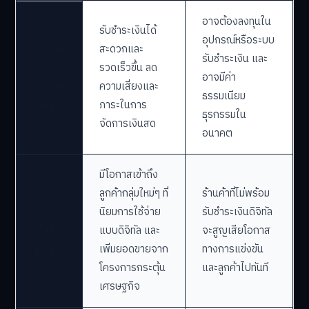
อาจต้องลงทุนใน
รับชำระเงินได้
อุปกรณ์หรือระบบ
การรับ
สะดวกและ
รับชำระเงิน และ
ชำระ
รวดเร็วขึ้น ลด
อาจมีค่า
เงินและ
ความเสี่ยงและ
ธรรมเนียม
ต้นทุน
ภาระในการ
ธุรกรรมใน
จัดการเงินสด
อนาคต
มีโอกาสเข้าถึง
ลูกค้ากลุ่มใหม่ๆ ที่
ร้านค้าที่ไม่พร้อม
การ
นิยมการใช้จ่าย
รับชำระเงินดิจิทัล
เข้าถึง
แบบดิจิทัล และ
จะสูญเสียโอกาส
ลูกค้า
เพิ่มยอดขายจาก
ทางการแข่งขัน
โครงการกระตุ้น
และลูกค้าไปทันที
เศรษฐกิจ