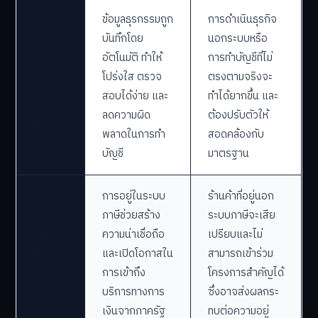
ข้อมูลธุรกรรมถูก
การดำเนินธุรกิจ
บันทึกโดย
นอกระบบหรือ
การ
อัตโนมัติ ทำให้
การทำบัญชีที่ไม่
บริหาร
โปร่งใส ตรวจ
ตรงตามจริงจะ
จัดการ
สอบได้ง่าย และ
ทำได้ยากขึ้น และ
และ
ลดความผิด
ต้องปรับตัวให้
บัญชี
พลาดในการทำ
สอดคล้องกับ
บัญชี
มาตรฐาน
การอยู่ในระบบ
ร้านค้าที่อยู่นอก
ภาษีช่วยสร้าง
ระบบภาษีจะเสีย
การ
ความน่าเชื่อถือ
เปรียบและไม่
ปฏิบัติ
และเปิดโอกาสใน
สามารถเข้าร่วม
ตามกฎ
การเข้าถึง
โครงการสำคัญได้
ระเบียบ
บริการทางการ
ซึ่งอาจส่งผลกระ
เงินจากภาครัฐ
ทบต่อความอยู่